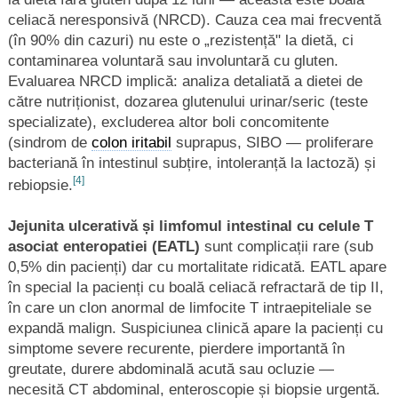
celiacă neresponsivă (NRCD). Cauza cea mai frecventă
(în 90% din cazuri) nu este o „rezistență" la dietă, ci
contaminarea voluntară sau involuntară cu gluten.
Evaluarea NRCD implică: analiza detaliată a dietei de
către nutriționist, dozarea glutenului urinar/seric (teste
specializate), excluderea altor boli concomitente
(sindrom de
colon iritabil
suprapus, SIBO — proliferare
bacteriană în intestinul subțire, intoleranță la lactoză) și
[4]
rebiopsie.
Jejunita ulcerativă și limfomul intestinal cu celule T
asociat enteropatiei (EATL)
sunt complicații rare (sub
0,5% din pacienți) dar cu mortalitate ridicată. EATL apare
în special la pacienți cu boală celiacă refractară de tip II,
în care un clon anormal de limfocite T intraepiteliale se
expandă malign. Suspiciunea clinică apare la pacienți cu
simptome severe recurente, pierdere importantă în
greutate, durere abdominală acută sau ocluzie —
necesită CT abdominal, enteroscopie și biopsie urgentă.