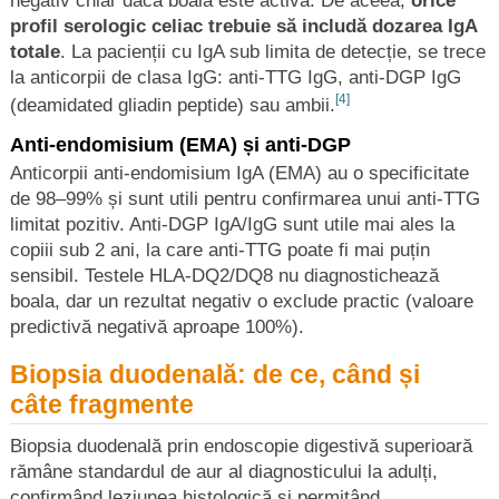
profil serologic celiac trebuie să includă dozarea IgA
totale
. La pacienții cu IgA sub limita de detecție, se trece
la anticorpii de clasa IgG: anti-TTG IgG, anti-DGP IgG
[4]
(deamidated gliadin peptide) sau ambii.
Anti-endomisium (EMA) și anti-DGP
Anticorpii anti-endomisium IgA (EMA) au o specificitate
de 98–99% și sunt utili pentru confirmarea unui anti-TTG
limitat pozitiv. Anti-DGP IgA/IgG sunt utile mai ales la
copiii sub 2 ani, la care anti-TTG poate fi mai puțin
sensibil. Testele HLA-DQ2/DQ8 nu diagnostichează
boala, dar un rezultat negativ o exclude practic (valoare
predictivă negativă aproape 100%).
Biopsia duodenală: de ce, când și
câte fragmente
Biopsia duodenală prin endoscopie digestivă superioară
rămâne standardul de aur al diagnosticului la adulți,
confirmând leziunea histologică și permițând