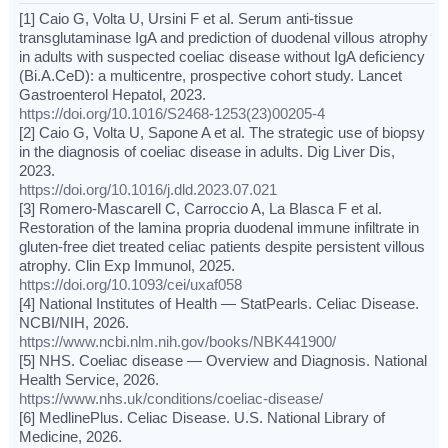
[1] Caio G, Volta U, Ursini F et al. Serum anti-tissue
transglutaminase IgA and prediction of duodenal villous atrophy
in adults with suspected coeliac disease without IgA deficiency
(Bi.A.CeD): a multicentre, prospective cohort study. Lancet
Gastroenterol Hepatol, 2023.
https://doi.org/10.1016/S2468-1253(23)00205-4
[2] Caio G, Volta U, Sapone A et al. The strategic use of biopsy
in the diagnosis of coeliac disease in adults. Dig Liver Dis,
2023.
https://doi.org/10.1016/j.dld.2023.07.021
[3] Romero-Mascarell C, Carroccio A, La Blasca F et al.
Restoration of the lamina propria duodenal immune infiltrate in
gluten-free diet treated celiac patients despite persistent villous
atrophy. Clin Exp Immunol, 2025.
https://doi.org/10.1093/cei/uxaf058
[4] National Institutes of Health — StatPearls. Celiac Disease.
NCBI/NIH, 2026.
https://www.ncbi.nlm.nih.gov/books/NBK441900/
[5] NHS. Coeliac disease — Overview and Diagnosis. National
Health Service, 2026.
https://www.nhs.uk/conditions/coeliac-disease/
[6] MedlinePlus. Celiac Disease. U.S. National Library of
Medicine, 2026.