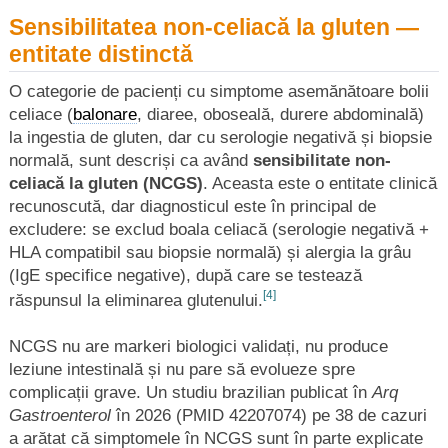
Sensibilitatea non-celiacă la gluten —
entitate distinctă
O categorie de pacienți cu simptome asemănătoare bolii
celiace (
balonare
, diaree, oboseală, durere abdominală)
la ingestia de gluten, dar cu serologie negativă și biopsie
normală, sunt descriși ca având
sensibilitate non-
celiacă la gluten (NCGS)
. Aceasta este o entitate clinică
recunoscută, dar diagnosticul este în principal de
excludere: se exclud boala celiacă (serologie negativă +
HLA compatibil sau biopsie normală) și alergia la grâu
(IgE specifice negative), după care se testează
[4]
răspunsul la eliminarea glutenului.
NCGS nu are markeri biologici validați, nu produce
leziune intestinală și nu pare să evolueze spre
complicații grave. Un studiu brazilian publicat în
Arq
Gastroenterol
în 2026 (PMID 42207074) pe 38 de cazuri
a arătat că simptomele în NCGS sunt în parte explicate