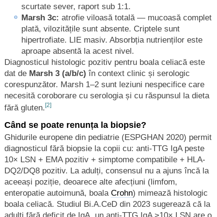
scurtate sever, raport sub 1:1.
Marsh 3c:
atrofie viloasă totală — mucoasă complet
plată, vilozitățile sunt absente. Criptele sunt
hipertrofiate. LIE masiv. Absorbția nutrienților este
aproape absentă la acest nivel.
Diagnosticul histologic pozitiv pentru boala celiacă este
dat de
Marsh 3 (a/b/c)
în context clinic și serologic
corespunzător. Marsh 1–2 sunt leziuni nespecifice care
necesită coroborare cu serologia și cu răspunsul la dieta
[2]
fără gluten.
Când se poate renunța la biopsie?
Ghidurile europene din pediatrie (ESPGHAN 2020) permit
diagnosticul fără biopsie la copii cu: anti-TTG IgA peste
10× LSN + EMA pozitiv + simptome compatibile + HLA-
DQ2/DQ8 pozitiv. La adulți, consensul nu a ajuns încă la
aceeași poziție, deoarece alte afecțiuni (limfom,
enteropatie autoimună, boala
Crohn
) mimează histologic
boala celiacă. Studiul Bi.A.CeD din 2023 sugerează că la
adulți fără deficit de IgA, un anti-TTG IgA >10× LSN are o