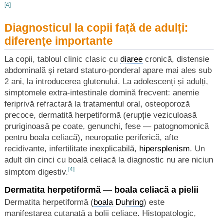
[4]
Diagnosticul la copii față de adulți:
diferențe importante
La copii, tabloul clinic clasic cu
diaree
cronică, distensie
abdominală și retard staturo-ponderal apare mai ales sub
2 ani, la introducerea glutenului. La adolescenți și adulți,
simptomele extra-intestinale domină frecvent: anemie
feriprivă refractară la tratamentul oral, osteoporoză
precoce, dermatită herpetiformă (erupție veziculoasă
pruriginoasă pe coate, genunchi, fese — patognomonică
pentru boala celiacă), neuropatie periferică, afte
recidivante, infertilitate inexplicabilă,
hipersplenism
. Un
adult din cinci cu boală celiacă la diagnostic nu are niciun
[4]
simptom digestiv.
Dermatita herpetiformă — boala celiacă a pielii
Dermatita herpetiformă (
boala Duhring
) este
manifestarea cutanată a bolii celiace. Histopatologic,