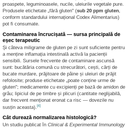
proaspete, leguminoasele, nucile, uleiurile vegetale pure.
Produsele etichetate „fără gluten" (
sub 20 ppm gluten
,
conform standardului internațional Codex Alimentarius)
pot fi consumate.
Contaminarea încrucișată — sursa principală de
eșec terapeutic
Și câteva miligrame de gluten pe zi sunt suficiente pentru
a menține inflamația intestinală activă la pacienții
sensibili. Sursele frecvente de contaminare ascunsă
sunt: bucătăria comună cu strecurători, cești, cărți de
bucate murdare, prăjitoare de pâine și uleiuri de prăjit
refolosite; produse etichetate „poate conține urme de
gluten"; medicamente cu excipienți pe bază de amidon de
grâu; lipiciul de pe timbre și plicuri (cantitate neglijabilă,
dar frecvent menționat eronat ca risc — dovezile nu
[4]
susțin aceasta).
Cât durează normalizarea histologică?
Un studiu publicat în
Clinical & Experimental Immunology