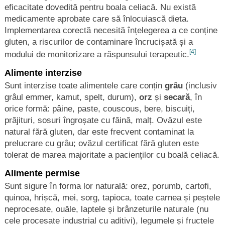
eficacitate dovedită pentru boala celiacă. Nu există
medicamente aprobate care să înlocuiască dieta.
Implementarea corectă necesită înțelegerea a ce conține
gluten, a riscurilor de contaminare încrucișată și a
[4]
modului de monitorizare a răspunsului terapeutic.
Alimente interzise
Sunt interzise toate alimentele care conțin
grâu
(inclusiv
grâul emmer, kamut, spelt, durum),
orz
și
secară
, în
orice formă: pâine, paste, couscous, bere, biscuiți,
prăjituri, sosuri îngroșate cu făină, malț. Ovăzul este
natural fără gluten, dar este frecvent contaminat la
prelucrare cu grâu; ovăzul certificat fără gluten este
tolerat de marea majoritate a pacienților cu boală celiacă.
Alimente permise
Sunt sigure în forma lor naturală: orez, porumb, cartofi,
quinoa, hrișcă, mei, sorg, tapioca, toate carnea și peștele
neprocesate, ouăle, laptele și brânzeturile naturale (nu
cele procesate industrial cu aditivi), legumele și fructele