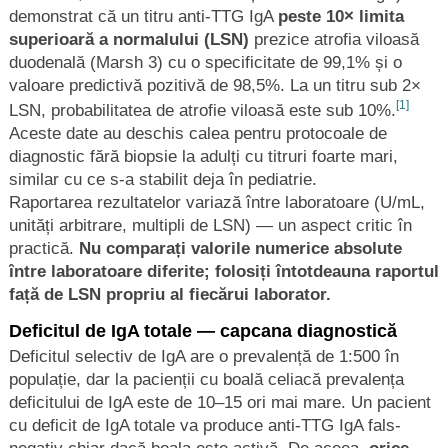
demonstrat că un titru anti-TTG IgA
peste 10× limita
superioară a normalului (LSN)
prezice atrofia viloasă
duodenală (Marsh 3) cu o specificitate de 99,1% și o
valoare predictivă pozitivă de 98,5%. La un titru sub 2×
[1]
LSN, probabilitatea de atrofie viloasă este sub 10%.
Aceste date au deschis calea pentru protocoale de
diagnostic fără biopsie la adulți cu titruri foarte mari,
similar cu ce s-a stabilit deja în pediatrie.
Raportarea rezultatelor variază între laboratoare (U/mL,
unități arbitrare, multipli de LSN) — un aspect critic în
practică.
Nu comparați valorile numerice absolute
între laboratoare diferite; folosiți întotdeauna raportul
față de LSN propriu al fiecărui laborator.
Deficitul de IgA totale — capcana diagnostică
Deficitul selectiv de IgA are o prevalență de 1:500 în
populație, dar la pacienții cu boală celiacă prevalența
deficitului de IgA este de 10–15 ori mai mare. Un pacient
cu deficit de IgA totale va produce anti-TTG IgA fals-
negativ chiar dacă boala este activă. De aceea,
orice