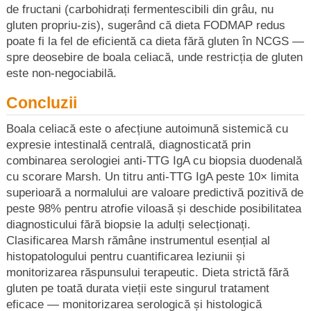
de fructani (carbohidrați fermentescibili din grâu, nu
gluten propriu-zis), sugerând că dieta FODMAP redus
poate fi la fel de eficientă ca dieta fără gluten în NCGS —
spre deosebire de boala celiacă, unde restricția de gluten
este non-negociabilă.
Concluzii
Boala celiacă este o afecțiune autoimună sistemică cu
expresie intestinală centrală, diagnosticată prin
combinarea serologiei anti-TTG IgA cu biopsia duodenală
cu scorare Marsh. Un titru anti-TTG IgA peste 10× limita
superioară a normalului are valoare predictivă pozitivă de
peste 98% pentru atrofie viloasă și deschide posibilitatea
diagnosticului fără biopsie la adulți selecționați.
Clasificarea Marsh rămâne instrumentul esențial al
histopatologului pentru cuantificarea leziunii și
monitorizarea răspunsului terapeutic. Dieta strictă fără
gluten pe toată durata vieții este singurul tratament
eficace — monitorizarea serologică și histologică