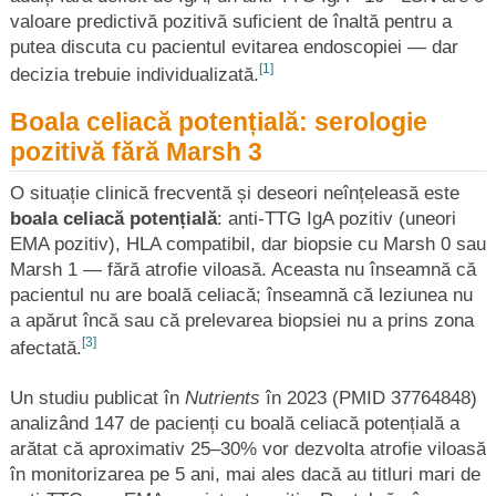
valoare predictivă pozitivă suficient de înaltă pentru a
putea discuta cu pacientul evitarea endoscopiei — dar
[1]
decizia trebuie individualizată.
Boala celiacă potențială: serologie
pozitivă fără Marsh 3
O situație clinică frecventă și deseori neînțeleasă este
boala celiacă potențială
: anti-TTG IgA pozitiv (uneori
EMA pozitiv), HLA compatibil, dar biopsie cu Marsh 0 sau
Marsh 1 — fără atrofie viloasă. Aceasta nu înseamnă că
pacientul nu are boală celiacă; înseamnă că leziunea nu
a apărut încă sau că prelevarea biopsiei nu a prins zona
[3]
afectată.
Un studiu publicat în
Nutrients
în 2023 (PMID 37764848)
analizând 147 de pacienți cu boală celiacă potențială a
arătat că aproximativ 25–30% vor dezvolta atrofie viloasă
în monitorizarea pe 5 ani, mai ales dacă au titluri mari de