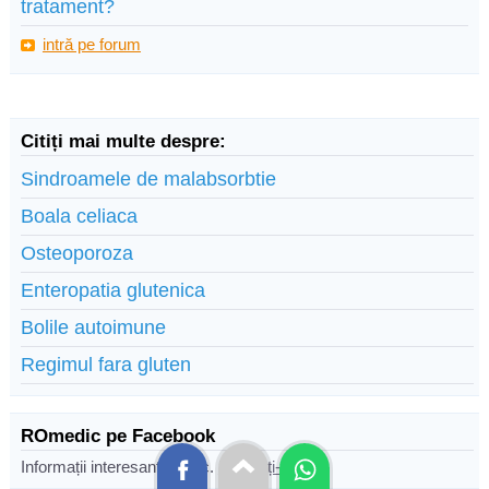
tratament?
intră pe forum
Citiți mai multe despre:
Sindroamele de malabsorbtie
Boala celiaca
Osteoporoza
Enteropatia glutenica
Bolile autoimune
Regimul fara gluten
ROmedic pe Facebook
Informații interesante zilnic.
Urmăriți-ne!