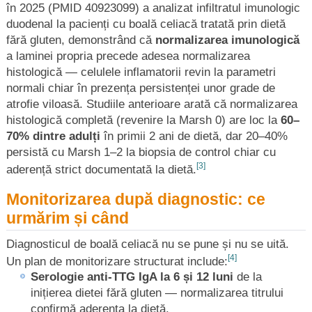
în 2025 (PMID 40923099) a analizat infiltratul imunologic
duodenal la pacienți cu boală celiacă tratată prin dietă
fără gluten, demonstrând că
normalizarea imunologică
a laminei propria precede adesea normalizarea
histologică — celulele inflamatorii revin la parametri
normali chiar în prezența persistenței unor grade de
atrofie viloasă. Studiile anterioare arată că normalizarea
histologică completă (revenire la Marsh 0) are loc la
60–
70% dintre adulți
în primii 2 ani de dietă, dar 20–40%
persistă cu Marsh 1–2 la biopsia de control chiar cu
[3]
aderență strict documentată la dietă.
Monitorizarea după diagnostic: ce
urmărim și când
Diagnosticul de boală celiacă nu se pune și nu se uită.
[4]
Un plan de monitorizare structurat include:
Serologie anti-TTG IgA la 6 și 12 luni
de la
inițierea dietei fără gluten — normalizarea titrului
confirmă aderența la dietă.