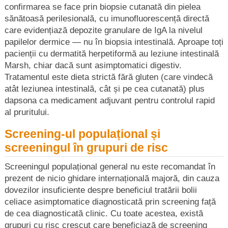
confirmarea se face prin biopsie cutanată din pielea
sănătoasă perilesională, cu imunofluorescență directă
care evidențiază depozite granulare de IgA la nivelul
papilelor dermice — nu în biopsia intestinală. Aproape toți
pacienții cu dermatită herpetiformă au leziune intestinală
Marsh, chiar dacă sunt asimptomatici digestiv.
Tratamentul este dieta strictă fără gluten (care vindecă
atât leziunea intestinală, cât și pe cea cutanată) plus
dapsona ca medicament adjuvant pentru controlul rapid
al pruritului.
Screening-ul populațional și
screeningul în grupuri de risc
Screeningul populațional general nu este recomandat în
prezent de nicio ghidare internațională majoră, din cauza
dovezilor insuficiente despre beneficiul tratării bolii
celiace asimptomatice diagnosticată prin screening față
de cea diagnosticată clinic. Cu toate acestea, există
grupuri cu risc crescut care beneficiază de screening