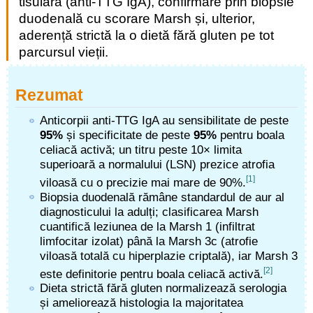
tisulară (anti-TTG IgA), confirmare prin biopsie
duodenală cu scorare Marsh și, ulterior,
aderență strictă la o dietă fără gluten pe tot
parcursul vieții.
Rezumat
Anticorpii anti-TTG IgA au sensibilitate de peste
95%
și specificitate de peste
95%
pentru boala
celiacă activă; un titru peste 10× limita
superioară a normalului (LSN) prezice atrofia
[1]
viloasă cu o precizie mai mare de 90%.
Biopsia duodenală rămâne standardul de aur al
diagnosticului la adulți; clasificarea Marsh
cuantifică leziunea de la Marsh 1 (infiltrat
limfocitar izolat) până la Marsh 3c (atrofie
viloasă totală cu hiperplazie criptală), iar Marsh 3
[2]
este definitorie pentru boala celiacă activă.
Dieta strictă fără gluten normalizează serologia
și ameliorează histologia la majoritatea