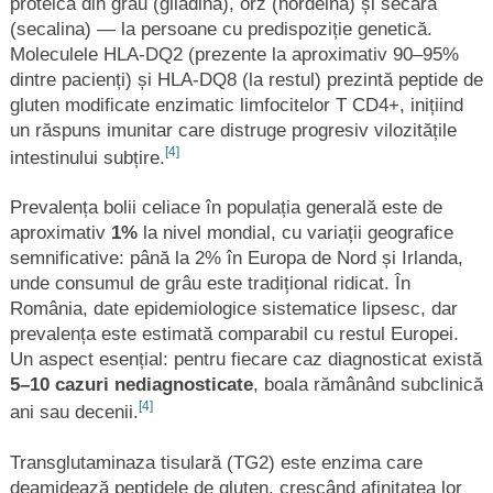
proteică din grâu (gliadina), orz (hordeina) și secară
(secalina) — la persoane cu predispoziție genetică.
Moleculele HLA-DQ2 (prezente la aproximativ 90–95%
dintre pacienți) și HLA-DQ8 (la restul) prezintă peptide de
gluten modificate enzimatic limfocitelor T CD4+, inițiind
un răspuns imunitar care distruge progresiv vilozitățile
[4]
intestinului subțire.
Prevalența bolii celiace în populația generală este de
aproximativ
1%
la nivel mondial, cu variații geografice
semnificative: până la 2% în Europa de Nord și Irlanda,
unde consumul de grâu este tradițional ridicat. În
România, date epidemiologice sistematice lipsesc, dar
prevalența este estimată comparabil cu restul Europei.
Un aspect esențial: pentru fiecare caz diagnosticat există
5–10 cazuri nediagnosticate
, boala rămânând subclinică
[4]
ani sau decenii.
Transglutaminaza tisulară (TG2) este enzima care
deamidează peptidele de gluten, crescând afinitatea lor