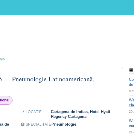
gie
📅
6 — Pneumologie Latinoamericană,
Co
de
8 a
We
țional
cl
Cartagena de Indias, Hotel Hyatt
📍 LOCAȚIE
20 
Regency Cartagena
We
na de
Pneumologie
🏥 SPECIALITATE
ca
24 