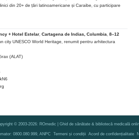
linici din 20+ de țări latinoamericane și Caraibe, cu participare
ncy + Hotel Estelar
,
Cartagena de Indias, Columbia
,
8–12
 un city UNESCO World Heritage, renumit pentru arhitectura
Tórax (ALAT)
s
EkN6
org
pyright © 2003-2026: ROmedic | Ghid de sănătate & bibliotecă medicală onli
umator: 0800.080.999, ANPC
Termeni și condiții
Acord de confidențialitate
N