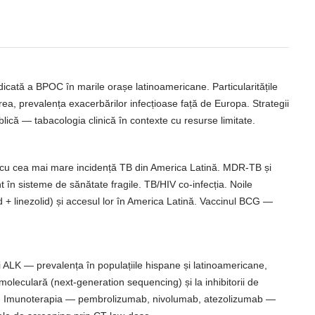
cată a BPOC în marile orașe latinoamericane. Particularitățile
rea, prevalența exacerbărilor infecțioase față de Europa. Strategii
blică — tabacologia clinică în contexte cu resurse limitate.
rile cu cea mai mare incidență TB din America Latină. MDR-TB și
în sisteme de sănătate fragile. TB/HIV co-infecția. Noile
+ linezolid) și accesul lor în America Latină. Vaccinul BCG —
ALK — prevalența în populațiile hispane și latinoamericane,
 moleculară (next-generation sequencing) și la inhibitorii de
ică. Imunoterapia — pembrolizumab, nivolumab, atezolizumab —