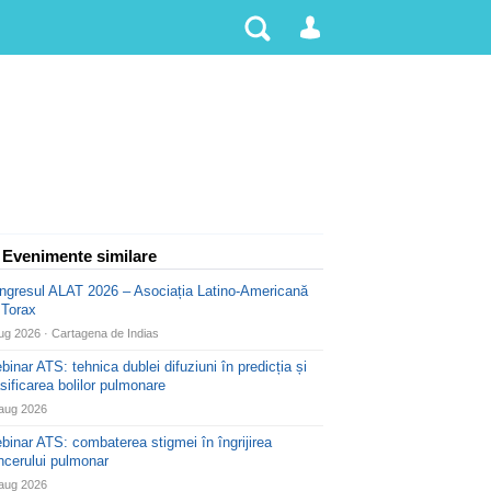
 Evenimente similare
ngresul ALAT 2026 – Asociația Latino-Americană
 Torax
ug 2026 · Cartagena de Indias
binar ATS: tehnica dublei difuziuni în predicția și
asificarea bolilor pulmonare
aug 2026
binar ATS: combaterea stigmei în îngrijirea
ncerului pulmonar
aug 2026