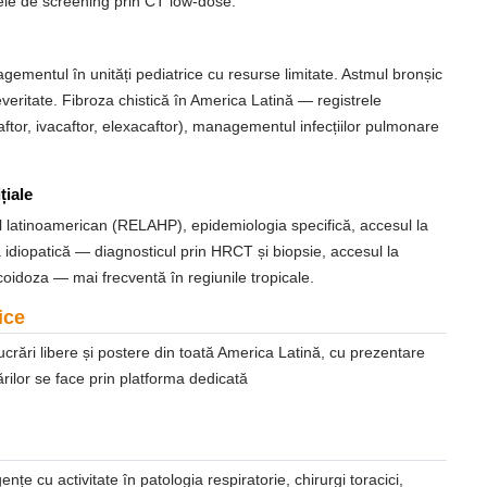
mele de screening prin CT low-dose.
gementul în unități pediatrice cu resurse limitate. Astmul bronșic
everitate. Fibroza chistică în America Latină — registrele
ftor, ivacaftor, elexacaftor), managementul infecțiilor pulmonare
țiale
l latinoamerican (RELAHP), epidemiologia specifică, accesul la
lă idiopatică — diagnosticul prin HRCT și biopsie, accesul la
coidoza — mai frecventă în regiunile tropicale.
ice
crări libere și postere din toată America Latină, cu prezentare
rărilor se face prin platforma dedicată
e cu activitate în patologia respiratorie, chirurgi toracici,