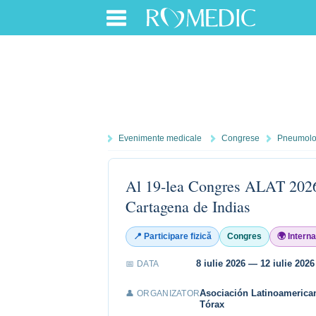
Evenimente medicale
Congrese
Pneumolo
Al 19-lea Congres ALAT 202
Cartagena de Indias
📍 Participare fizică
Congres
🌍 Interna
8 iulie 2026 — 12 iulie 2026
📅 DATA
Asociación Latinoamerica
👤 ORGANIZATOR
Tórax