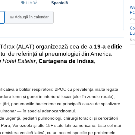
Spaniolă
🗣 LIMBĂ
We
PC
📅 Adaugă în calendar
28 
Co
Eu
5 s
 Tórax (ALAT) organizează cea de-a
19-a ediție
tul de referință al pneumologiei din America
 Hotel Estelar
,
Cartagena de Indias,
cativă a bolilor respiratorii: BPOC cu prevalență înaltă legată
dere lemn și gunoi în interiorul locuințelor în zonele rurale),
 țări, pneumoniile bacteriene ca principală cauza de spitalizare
i pulmonar — în special adenocarcinomul.
urgență, pediatri pulmonologi, chirurgi toracici și cercetători
, Peru, Venezuela și alte 15+ state latinoamericane. Este cel mai
emisfera vestică latină, cu un accent specific pe problemele