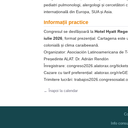
pediatri pulmonologi, alergologi și cercetători c
internațională din Europa, SUA și Asia.
Informații practice
Congresul se desfășoară la
Hotel Hyatt Rege
iulie 2026
, format prezențial. Cartagena este
colonială și clima caraibeeană.
Organizator: Asociación Latinoamericana de 
Președinte ALAT: Dr. Adrián Rendón
Înregistrare: congreso2026.alatorax.org/ticket
Cazare cu tarif preferențial: alatorax.org/r/eG
Trimitere lucrări: trabajos2026.congresosalat.
← Înapoi la calendar
Co
Info cons