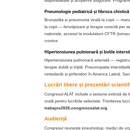
disponibilitate și acoperire asigurare. Progra
Pneumologie pediatrică și fibroza chistică
Bronșiolita și pneumonia virală la copii — mana
la copii — fenotipizare și terapia corectă per s
naționale, accesul la modulatorii CFTR (lumaca
cronice.
Hipertensiunea pulmonară și bolile intersti
Hipertensiunea pulmonară arterială — registru
terapie dublă și triplă. Pneumopatia interstiția
nintedanib și pirfenidon în America Latină. Sar
Lucrări libere și prezentări scientif
Congresul ALAT include o sesiune extinsă de lu
orală pentru lucrările selectate. Trimiterea luc
trabajos2026.congresosalat.org
.
Audiență
Congresul reunește pneumologi, medici de urgenț