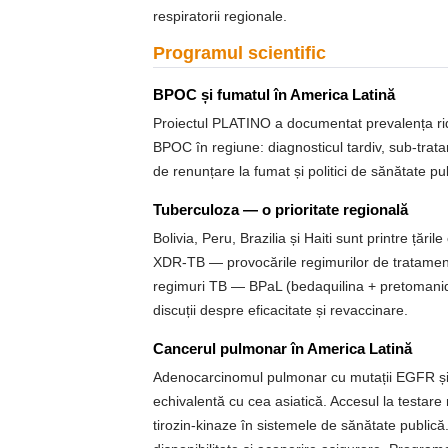
respiratorii regionale.
Programul scientific
BPOC și fumatul în America Latină
Proiectul PLATINO a documentat prevalența ridi
BPOC în regiune: diagnosticul tardiv, sub-trata
de renunțare la fumat și politici de sănătate pu
Tuberculoza — o prioritate regională
Bolivia, Peru, Brazilia și Haiti sunt printre ță
XDR-TB — provocările regimurilor de tratament 
regimuri TB — BPaL (bedaquilina + pretomanid 
discuții despre eficacitate și revaccinare.
Cancerul pulmonar în America Latină
Adenocarcinomul pulmonar cu mutații EGFR și 
echivalentă cu cea asiatică. Accesul la testare
tirozin-kinaze în sistemele de sănătate publ