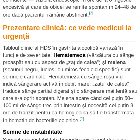
excesivă și care de obicei se remite spontan în 24–48 de
[2]
ore dacă pacientul rămâne abstinent.
Prezentare clinică: ce vede medicul la
urgență
Tabloul clinic al HDS în gastrita alcoolică variază în
funcție de severitate.
Hematemeza
(vărsătura cu sânge
proaspăt sau cu aspect de „zaț de cafea") și
melena
(scaunul negru, lucios, cu miros fecaloid specific) sunt
semnele cardinale. Hematemeza cu sânge roșu viu
indică sângerare activă în debit mare; „zațul de cafea"
traduce sânge parțial digerat și o sângerare mai lentă sau
care s-a oprit spontan. Melena apare când cel puțin 50–
100 ml de sânge trec prin intestin și necesită cel puțin 8
ore de tranzit pentru ca hemoglobina să fie transformată
[2]
în hematin de bacteriile colonice.
Semne de instabilitate
Semnele de instabilitate hemodinamică sunt decisive