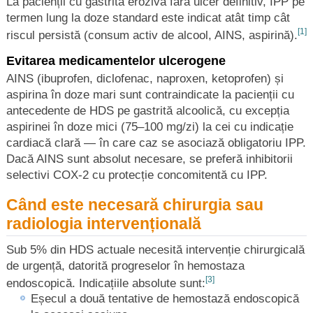
La pacienții cu gastrită erozivă fără ulcer definitiv, IPP pe
termen lung la doze standard este indicat atât timp cât
[1]
riscul persistă (consum activ de alcool, AINS, aspirină).
Evitarea medicamentelor ulcerogene
AINS (ibuprofen, diclofenac, naproxen, ketoprofen) și
aspirina în doze mari sunt contraindicate la pacienții cu
antecedente de HDS pe gastrită alcoolică, cu excepția
aspirinei în doze mici (75–100 mg/zi) la cei cu indicație
cardiacă clară — în care caz se asociază obligatoriu IPP.
Dacă AINS sunt absolut necesare, se preferă inhibitorii
selectivi COX-2 cu protecție concomitentă cu IPP.
Când este necesară chirurgia sau
radiologia intervențională
Sub 5% din HDS actuale necesită intervenție chirurgicală
de urgență, datorită progreselor în hemostaza
[3]
endoscopică. Indicațiile absolute sunt:
Eșecul a două tentative de hemostază endoscopică