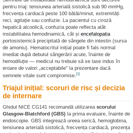
pentru triaj: tensiunea arterială sistolică sub 90 mmHg,
frecvența cardiacă peste 100 bătăi/minut, extremități
reci, agitație sau confuzie. La pacientul cu ciroză
hepatică alcoolică, confuzia poate reflecta atât
instabilitatea hemodinamică, cât și
encefalopatia
portosistemică precipitată de sângele din intestin (sursa
de amoniu). Hematocritul inițial poate fi fals normal
imediat după debutul sângerării acute, înainte de
hemodiluție — medicul nu trebuie să se lase indus în
eroare de valori „acceptabile" la prezentare dacă
[3]
semnele vitale sunt compromise.
Triajul inițial: scoruri de risc și decizia
de internare
Ghidul NICE CG141 recomandă utilizarea
scorului
Glasgow-Blatchford (GBS)
la prima evaluare, înainte de
endoscopie. GBS integrează ureea serică, hemoglobina,
tensiunea arterială sistolică, frecvența cardiacă, prezența