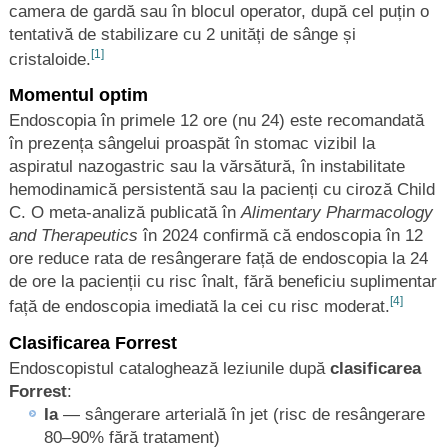
camera de gardă sau în blocul operator, după cel puțin o
tentativă de stabilizare cu 2 unități de sânge și
[1]
cristaloide.
Momentul optim
Endoscopia în primele 12 ore (nu 24) este recomandată
în prezența sângelui proaspăt în stomac vizibil la
aspiratul nazogastric sau la vărsătură, în instabilitate
hemodinamică persistentă sau la pacienți cu ciroză Child
C. O meta-analiză publicată în
Alimentary Pharmacology
and Therapeutics
în 2024 confirmă că endoscopia în 12
ore reduce rata de resângerare față de endoscopia la 24
de ore la pacienții cu risc înalt, fără beneficiu suplimentar
[4]
față de endoscopia imediată la cei cu risc moderat.
Clasificarea Forrest
Endoscopistul cataloghează leziunile după
clasificarea
Forrest
:
Ia
— sângerare arterială în jet (risc de resângerare
80–90% fără tratament)