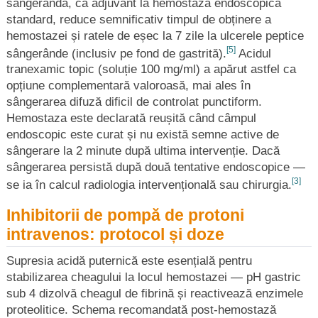
sângerândă, ca adjuvant la hemostaza endoscopică
standard, reduce semnificativ timpul de obținere a
hemostazei și ratele de eșec la 7 zile la ulcerele peptice
[5]
sângerânde (inclusiv pe fond de gastrită).
Acidul
tranexamic topic (soluție 100 mg/ml) a apărut astfel ca
opțiune complementară valoroasă, mai ales în
sângerarea difuză dificil de controlat punctiform.
Hemostaza este declarată reușită când câmpul
endoscopic este curat și nu există semne active de
sângerare la 2 minute după ultima intervenție. Dacă
sângerarea persistă după două tentative endoscopice —
[3]
se ia în calcul radiologia intervențională sau chirurgia.
Inhibitorii de pompă de protoni
intravenos: protocol și doze
Supresia acidă puternică este esențială pentru
stabilizarea cheagului la locul hemostazei — pH gastric
sub 4 dizolvă cheagul de fibrină și reactivează enzimele
proteolitice. Schema recomandată post-hemostază