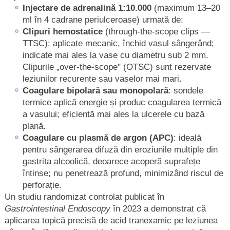
Injectare de adrenalină 1:10.000
(maximum 13–20
ml în 4 cadrane periulceroase) urmată de:
Clipuri hemostatice
(through-the-scope clips —
TTSC): aplicate mecanic, închid vasul sângerând;
indicate mai ales la vase cu diametru sub 2 mm.
Clipurile „over-the-scope" (OTSC) sunt rezervate
leziunilor recurente sau vaselor mai mari.
Coagulare bipolară sau monopolară
: sondele
termice aplică energie și produc coagularea termică
a vasului; eficientă mai ales la ulcerele cu bază
plană.
Coagulare cu plasmă de argon (APC)
: ideală
pentru sângerarea difuză din eroziunile multiple din
gastrita alcoolică, deoarece acoperă suprafețe
întinse; nu penetrează profund, minimizând riscul de
perforație.
Un studiu randomizat controlat publicat în
Gastrointestinal Endoscopy
în 2023 a demonstrat că
aplicarea topică precisă de acid tranexamic pe leziunea