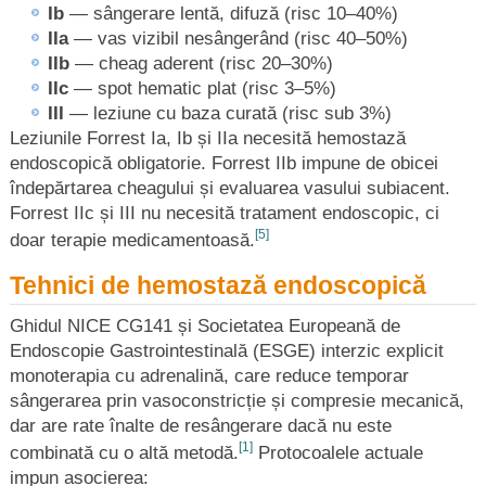
Ib
— sângerare lentă, difuză (risc 10–40%)
IIa
— vas vizibil nesângerând (risc 40–50%)
IIb
— cheag aderent (risc 20–30%)
IIc
— spot hematic plat (risc 3–5%)
III
— leziune cu baza curată (risc sub 3%)
Leziunile Forrest Ia, Ib și IIa necesită hemostază
endoscopică obligatorie. Forrest IIb impune de obicei
îndepărtarea cheagului și evaluarea vasului subiacent.
Forrest IIc și III nu necesită tratament endoscopic, ci
[5]
doar terapie medicamentoasă.
Tehnici de hemostază endoscopică
Ghidul NICE CG141 și Societatea Europeană de
Endoscopie Gastrointestinală (ESGE) interzic explicit
monoterapia cu adrenalină, care reduce temporar
sângerarea prin vasoconstricție și compresie mecanică,
dar are rate înalte de resângerare dacă nu este
[1]
combinată cu o altă metodă.
Protocoalele actuale
impun asocierea: