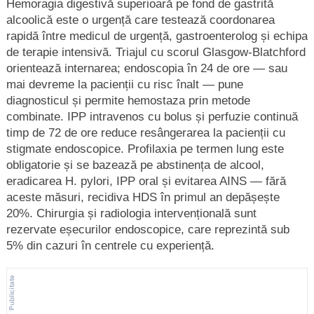
Hemoragia digestivă superioară pe fond de gastrită
alcoolică este o urgență care testează coordonarea
rapidă între medicul de urgență, gastroenterolog și echipa
de terapie intensivă. Triajul cu scorul Glasgow-Blatchford
orientează internarea; endoscopia în 24 de ore — sau
mai devreme la pacienții cu risc înalt — pune
diagnosticul și permite hemostaza prin metode
combinate. IPP intravenos cu bolus și perfuzie continuă
timp de 72 de ore reduce resângerarea la pacienții cu
stigmate endoscopice. Profilaxia pe termen lung este
obligatorie și se bazează pe abstinența de alcool,
eradicarea H. pylori, IPP oral și evitarea AINS — fără
aceste măsuri, recidiva HDS în primul an depășește
20%. Chirurgia și radiologia intervențională sunt
rezervate eșecurilor endoscopice, care reprezintă sub
5% din cazuri în centrele cu experiență.