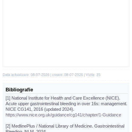
Data actualizare: 08-07-2026 | creare: 08-07-2026 | Vizite: 35
Bibliografie
[1] National Institute for Health and Care Excellence (NICE).
Acute upper gastrointestinal bleeding in over 16s: management.
NICE CG141, 2016 (updated 2024).
https://www.nice.org.uk/guidance/cg141/chapter/1-Guidance
[2] MedlinePlus / National Library of Medicine. Gastrointestinal
Bleeding. NLM, 2024.