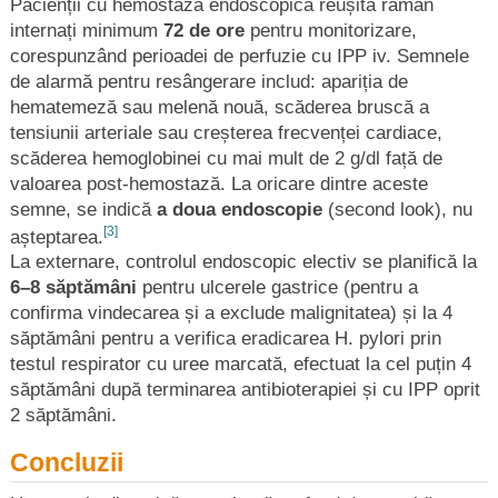
Pacienții cu hemostază endoscopică reușită rămân
internați minimum
72 de ore
pentru monitorizare,
corespunzând perioadei de perfuzie cu IPP iv. Semnele
de alarmă pentru resângerare includ: apariția de
hematemeză sau melenă nouă, scăderea bruscă a
tensiunii arteriale sau creșterea frecvenței cardiace,
scăderea hemoglobinei cu mai mult de 2 g/dl față de
valoarea post-hemostază. La oricare dintre aceste
semne, se indică
a doua endoscopie
(second look), nu
[3]
așteptarea.
La externare, controlul endoscopic electiv se planifică la
6–8 săptămâni
pentru ulcerele gastrice (pentru a
confirma vindecarea și a exclude malignitatea) și la 4
săptămâni pentru a verifica eradicarea H. pylori prin
testul respirator cu uree marcată, efectuat la cel puțin 4
săptămâni după terminarea antibioterapiei și cu IPP oprit
2 săptămâni.
Concluzii