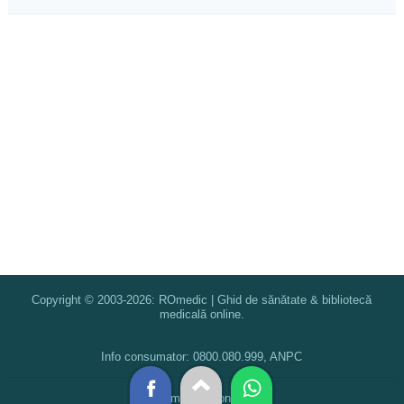
Copyright © 2003-2026: ROmedic | Ghid de sănătate & bibliotecă
medicală online.
Info consumator: 0800.080.999, ANPC
Termeni și condiții