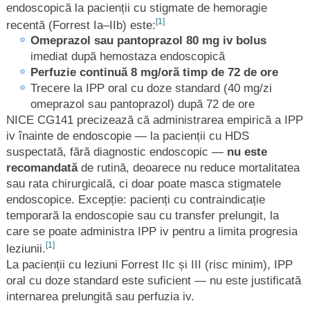
endoscopică la pacienții cu stigmate de hemoragie
[1]
recentă (Forrest Ia–IIb) este:
Omeprazol sau pantoprazol 80 mg iv bolus
imediat după hemostaza endoscopică
Perfuzie continuă 8 mg/oră timp de 72 de ore
Trecere la IPP oral cu doze standard (40 mg/zi
omeprazol sau pantoprazol) după 72 de ore
NICE CG141 precizează că administrarea empirică a IPP
iv înainte de endoscopie — la pacienții cu HDS
suspectată, fără diagnostic endoscopic —
nu este
recomandată
de rutină, deoarece nu reduce mortalitatea
sau rata chirurgicală, ci doar poate masca stigmatele
endoscopice. Excepție: pacienți cu contraindicație
temporară la endoscopie sau cu transfer prelungit, la
care se poate administra IPP iv pentru a limita progresia
[1]
leziunii.
La pacienții cu leziuni Forrest IIc și III (risc minim), IPP
oral cu doze standard este suficient — nu este justificată
internarea prelungită sau perfuzia iv.