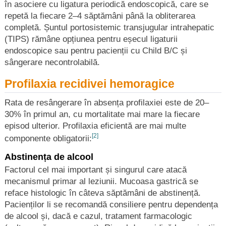
în asociere cu ligatura periodică endoscopică, care se
repetă la fiecare 2–4 săptămâni până la obliterarea
completă. Șuntul portosistemic transjugular intrahepatic
(TIPS) rămâne opțiunea pentru eșecul ligaturii
endoscopice sau pentru pacienții cu Child B/C și
sângerare necontrolabilă.
Profilaxia recidivei hemoragice
Rata de resângerare în absența profilaxiei este de 20–
30% în primul an, cu mortalitate mai mare la fiecare
episod ulterior. Profilaxia eficientă are mai multe
[2]
componente obligatorii:
Abstinența de alcool
Factorul cel mai important și singurul care atacă
mecanismul primar al leziunii. Mucoasa gastrică se
reface histologic în câteva săptămâni de abstinență.
Pacienților li se recomandă consiliere pentru dependența
de alcool și, dacă e cazul, tratament farmacologic