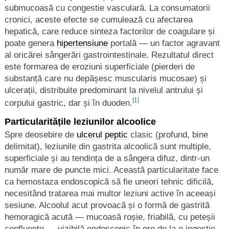
submucoasă cu congestie vasculară. La consumatorii
cronici, aceste efecte se cumulează cu afectarea
hepatică, care reduce sinteza factorilor de coagulare și
poate genera
hipertensiune
portală — un factor agravant
al oricărei sângerări gastrointestinale. Rezultatul direct
este formarea de eroziuni superficiale (pierderi de
substanță care nu depășesc muscularis mucosae) și
ulcerații, distribuite predominant la nivelul antrului și
[1]
corpului gastric, dar și în duoden.
Particularitățile leziunilor alcoolice
Spre deosebire de
ulcerul peptic
clasic (profund, bine
delimitat), leziunile din gastrita alcoolică sunt multiple,
superficiale și au tendința de a sângera difuz, dintr-un
număr mare de puncte mici. Această particularitate face
ca hemostaza endoscopică să fie uneori tehnic dificilă,
necesitând tratarea mai multor leziuni active în aceeași
sesiune. Alcoolul acut provoacă și o formă de gastrită
hemoragică acută — mucoasă roșie, friabilă, cu peteșii
confluente — vizibilă endoscopic în ore de la o ingestie