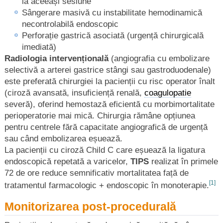
la aceeași sesiune
Sângerare masivă cu instabilitate hemodinamică
necontrolabilă endoscopic
Perforație gastrică asociată (urgență chirurgicală
imediată)
Radiologia intervențională
(angiografia cu embolizare
selectivă a arterei gastrice stângi sau gastroduodenale)
este preferată chirurgiei la pacienții cu risc operator înalt
(ciroză avansată, insuficiență renală,
coagulopatie
severă), oferind hemostază eficientă cu morbimortalitate
perioperatorie mai mică. Chirurgia rămâne opțiunea
pentru centrele fără capacitate angiografică de urgență
sau când embolizarea eșuează.
La pacienții cu ciroză Child C care eșuează la ligatura
endoscopică repetată a varicelor,
TIPS
realizat în primele
72 de ore reduce semnificativ mortalitatea față de
[1]
tratamentul farmacologic + endoscopic în monoterapie.
Monitorizarea post-procedurală