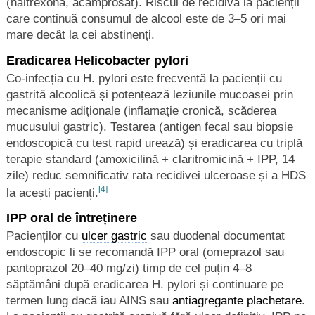
(naltrexonă, acamprosat). Riscul de recidivă la pacienții
care continuă consumul de alcool este de 3–5 ori mai
mare decât la cei abstinenți.
Eradicarea
Helicobacter pylori
Co-infecția cu H. pylori este frecventă la pacienții cu
gastrită alcoolică și potențează leziunile mucoasei prin
mecanisme adiționale (inflamație cronică, scăderea
mucusului gastric). Testarea (antigen fecal sau biopsie
endoscopică cu test rapid urează) și eradicarea cu triplă
terapie standard (amoxicilină + claritromicină + IPP, 14
zile) reduc semnificativ rata recidivei ulceroase și a HDS
[4]
la acești pacienți.
IPP oral de întreținere
Pacienților cu
ulcer gastric
sau duodenal documentat
endoscopic li se recomandă IPP oral (omeprazol sau
pantoprazol 20–40 mg/zi) timp de cel puțin 4–8
săptămâni după eradicarea H. pylori și continuare pe
termen lung dacă iau AINS sau
antiagregante plachetare
.