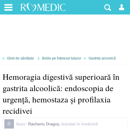
Ghid de sănătate
Bolile pe înțelesul tuturor
Gastrita alcoolică
Hemoragia digestivă superioară în
gastrita alcoolică: endoscopia de
urgență, hemostaza și profilaxia
recidivei
©
Autor:
Racheriu Dragoș,
licențiat în medicină