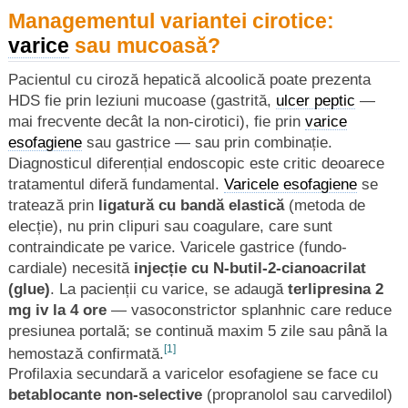
Managementul variantei cirotice:
varice
sau mucoasă?
Pacientul cu ciroză hepatică alcoolică poate prezenta
HDS fie prin leziuni mucoase (gastrită,
ulcer peptic
—
mai frecvente decât la non-cirotici), fie prin
varice
esofagiene
sau gastrice — sau prin combinație.
Diagnosticul diferențial endoscopic este critic deoarece
tratamentul diferă fundamental.
Varicele esofagiene
se
tratează prin
ligatură cu bandă elastică
(metoda de
elecție), nu prin clipuri sau coagulare, care sunt
contraindicate pe varice. Varicele gastrice (fundo-
cardiale) necesită
injecție cu N-butil-2-cianoacrilat
(glue)
. La pacienții cu varice, se adaugă
terlipresina 2
mg iv la 4 ore
— vasoconstrictor splanhnic care reduce
presiunea portală; se continuă maxim 5 zile sau până la
[1]
hemostază confirmată.
Profilaxia secundară a varicelor esofagiene se face cu
betablocante non-selective
(propranolol sau carvedilol)