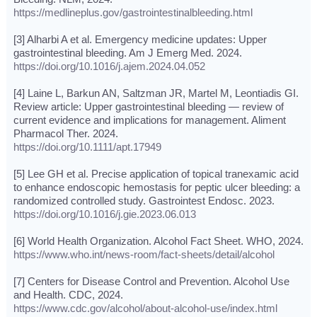
https://medlineplus.gov/gastrointestinalbleeding.html
[3] Alharbi A et al. Emergency medicine updates: Upper
gastrointestinal bleeding. Am J Emerg Med. 2024.
https://doi.org/10.1016/j.ajem.2024.04.052
[4] Laine L, Barkun AN, Saltzman JR, Martel M, Leontiadis GI.
Review article: Upper gastrointestinal bleeding — review of
current evidence and implications for management. Aliment
Pharmacol Ther. 2024.
https://doi.org/10.1111/apt.17949
[5] Lee GH et al. Precise application of topical tranexamic acid
to enhance endoscopic hemostasis for peptic ulcer bleeding: a
randomized controlled study. Gastrointest Endosc. 2023.
https://doi.org/10.1016/j.gie.2023.06.013
[6] World Health Organization. Alcohol Fact Sheet. WHO, 2024.
https://www.who.int/news-room/fact-sheets/detail/alcohol
[7] Centers for Disease Control and Prevention. Alcohol Use
and Health. CDC, 2024.
https://www.cdc.gov/alcohol/about-alcohol-use/index.html