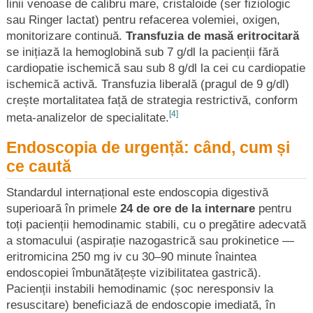
linii venoase de calibru mare, cristaloide (ser fiziologic
sau Ringer lactat) pentru refacerea volemiei, oxigen,
monitorizare continuă.
Transfuzia de masă eritrocitară
se inițiază la hemoglobină sub 7 g/dl la pacienții fără
cardiopatie ischemică sau sub 8 g/dl la cei cu cardiopatie
ischemică activă. Transfuzia liberală (pragul de 9 g/dl)
crește mortalitatea față de strategia restrictivă, conform
[4]
meta-analizelor de specialitate.
Endoscopia de urgență: când, cum și
ce caută
Standardul internațional este endoscopia digestivă
superioară în primele
24 de ore de la internare
pentru
toți pacienții hemodinamic stabili, cu o pregătire adecvată
a stomacului (aspirație nazogastrică sau prokinetice —
eritromicina 250 mg iv cu 30–90 minute înaintea
endoscopiei îmbunătățește vizibilitatea gastrică).
Pacienții instabili hemodinamic (șoc neresponsiv la
resuscitare) beneficiază de endoscopie imediată, în