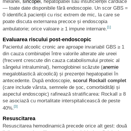
melanei,
sincopei
, hepatopatiei sau insuficienței cardiace
— toate date disponibile fără endoscopie. Un scor GBS =
0 identifică pacienții cu risc extrem de mic, la care se
poate discuta externarea precoce și endoscopia
[1]
ambulatorie; orice valoare ≥ 1 impune internare.
Evaluarea riscului post-endoscopic
Pacientul alcoolic cronic are aproape invariabil GBS ≥ 1
din cauza combinației între valorile alterate ale ureei
(frecvent crescute din cauza catabolismului proteic al
sângelui intraluminal), hemoglobinei scăzute (
anemie
megaloblastică alcoolică) și prezenței hepatopatiei în
antecedente. După endoscopie,
scorul Rockall complet
(care include vârsta, semnele de șoc, comorbidități și
aspectul endoscopic) rafinează stratificarea: Rockall ≥ 8
se asociază cu mortalitate interspitalicească de peste
[3]
40%.
Resuscitarea
Resuscitarea hemodinamică precede orice alt gest: două