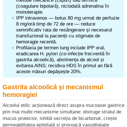
metode mecanice (clipuri) sau termice
(coagulare bipolară), niciodată adrenalina în
monoterapie.
IPP intravenos — bolus 80 mg urmat de perfuzie
8 mg/oră timp de 72 de ore — reduce
semnificativ rata de resângerare și necesarul
transfuzional la pacienții cu stigmate de
hemoragie recentă.
Profilaxia pe termen lung include IPP oral,
eradicarea H.
pylori
(co-infecție frecventă în
gastrita alcoolică), abstinența de alcool și
evitarea AINS; recidiva HDS în primul an fără
aceste măsuri depășește 20%.
Gastrita alcoolică și mecanismul
hemoragiei
Alcoolul etilic acționează direct asupra mucoasei gastrice
prin mai multe mecanisme simultane: distruge stratul de
mucus protector, inhibă secreția de bicarbonat, crește
permeabilitatea epitelială și provoacă vasodilatație