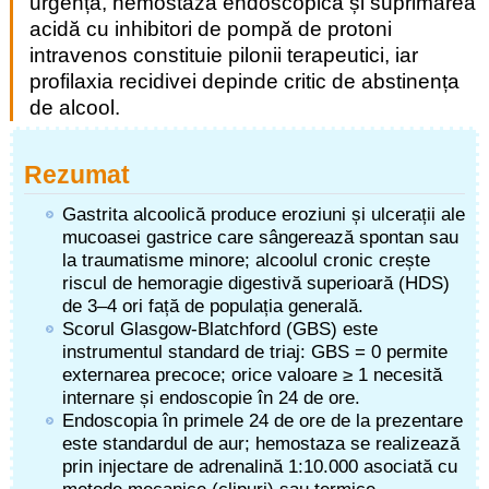
urgență, hemostaza endoscopică și suprimarea
acidă cu inhibitori de pompă de protoni
intravenos constituie pilonii terapeutici, iar
profilaxia recidivei depinde critic de abstinența
de alcool.
Rezumat
Gastrita alcoolică produce eroziuni și ulcerații ale
mucoasei gastrice care sângerează spontan sau
la traumatisme minore; alcoolul cronic crește
riscul de hemoragie digestivă superioară (HDS)
de 3–4 ori față de populația generală.
Scorul Glasgow-Blatchford (GBS) este
instrumentul standard de triaj: GBS = 0 permite
externarea precoce; orice valoare ≥ 1 necesită
internare și endoscopie în 24 de ore.
Endoscopia în primele 24 de ore de la prezentare
este standardul de aur; hemostaza se realizează
prin injectare de adrenalină 1:10.000 asociată cu