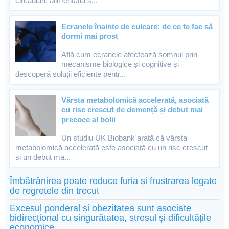
circadian, alimentația ș...
Ecranele înainte de culcare: de ce te fac să
dormi mai prost
Află cum ecranele afectează somnul prin
mecanisme biologice și cognitive și
descoperă soluții eficiente pentr...
Vârsta metabolomică accelerată, asociată
cu risc crescut de demență și debut mai
precoce al bolii
Un studiu UK Biobank arată că vârsta
metabolomică accelerată este asociată cu un risc crescut
și un debut ma...
Îmbătrânirea poate reduce furia și frustrarea legate
de regretele din trecut
Excesul ponderal și obezitatea sunt asociate
bidirecțional cu singurătatea, stresul și dificultățile
economice