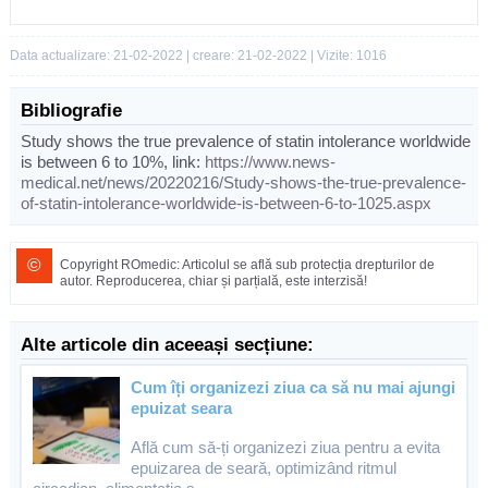
Data actualizare: 21-02-2022 | creare: 21-02-2022 | Vizite: 1016
Bibliografie
Study shows the true prevalence of statin intolerance worldwide
is between 6 to 10%, link:
https://www.news-
medical.net/news/20220216/Study-shows-the-true-prevalence-
of-statin-intolerance-worldwide-is-between-6-to-1025.aspx
©
Copyright ROmedic: Articolul se află sub protecția drepturilor de
autor. Reproducerea, chiar și parțială, este interzisă!
Alte articole din aceeași secțiune:
Cum îți organizezi ziua ca să nu mai ajungi
epuizat seara
Află cum să-ți organizezi ziua pentru a evita
epuizarea de seară, optimizând ritmul