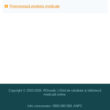
Promovează produse medicale
Copyright © 2003-2026: ROmedic | Ghid de sănătate & bibliotecă
medicală online.
Info consumator: 0800.080.999, ANPC