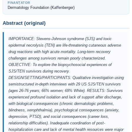
FINANȚATOR
Dermatology Foundation (Kaffenberger)
Abstract (original)
IMPORTANCE: Stevens-Johnson syndrome (SJS) and toxic
epidermal necrolysis (TEN) are life-threatening cutaneous adverse
drug reactions with high acute mortality. Long-term recovery
challenges among survivors remain poorly characterized.
OBJECTIVE: To explore the biopsychosocial experiences of
SJS/TEN survivors during recovery.
DESIGN/SETTING/PARTICIPANTS: Qualitative investigation using
semistructured in-depth interviews with 29 US SJS/TEN survivors
(ages 26-76 years; 66% women; 69% White). RESULTS: Survivors
experienced profound isolation and lack of support after discharge,
with biological consequences (chronic dermatologic problems,
blindness, xerophthalmia), psychological consequences (anxiety,
depression, PTSD), and social consequences (career loss,
relationship difficulties). Inadequate coordination of post-
hospitalization care and lack of mental health resources were major