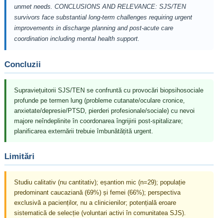
unmet needs. CONCLUSIONS AND RELEVANCE: SJS/TEN
survivors face substantial long-term challenges requiring urgent
improvements in discharge planning and post-acute care
coordination including mental health support.
Concluzii
Supraviețuitorii SJS/TEN se confruntă cu provocări biopsihosociale
profunde pe termen lung (probleme cutanate/oculare cronice,
anxietate/depresie/PTSD, pierderi profesionale/sociale) cu nevoi
majore neîndeplinite în coordonarea îngrijirii post-spitalizare;
planificarea externării trebuie îmbunătățită urgent.
Limitări
Studiu calitativ (nu cantitativ); eșantion mic (n=29); populație
predominant caucaziană (69%) și femei (66%); perspectiva
exclusivă a pacienților, nu a clinicienilor; potențială eroare
sistematică de selecție (voluntari activi în comunitatea SJS).