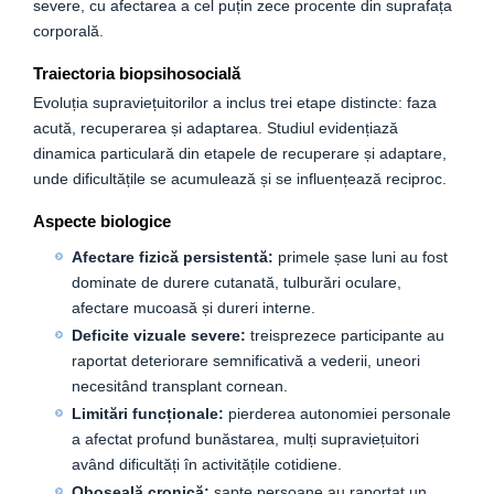
severe, cu afectarea a cel puțin zece procente din suprafața
corporală.
Traiectoria biopsihosocială
Evoluția supraviețuitorilor a inclus trei etape distincte: faza
acută, recuperarea și adaptarea. Studiul evidențiază
dinamica particulară din etapele de recuperare și adaptare,
unde dificultățile se acumulează și se influențează reciproc.
Aspecte biologice
Afectare fizică persistentă:
primele șase luni au fost
dominate de durere cutanată, tulburări oculare,
afectare mucoasă și dureri interne.
Deficite vizuale severe:
treisprezece participante au
raportat deteriorare semnificativă a vederii, uneori
necesitând transplant cornean.
Limitări funcționale:
pierderea autonomiei personale
a afectat profund bunăstarea, mulți supraviețuitori
având dificultăți în activitățile cotidiene.
Oboseală cronică:
șapte persoane au raportat un