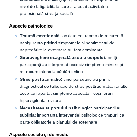
nivel de fatigabilitate care a afectat activitatea
profesională și viața socială.
Aspecte psihologice
Traumă emoțională:
anxietatea, teama de recurență,
nesiguranța privind simptomele și sentimentul de
nepregătire la externare au fost dominante.
Supraveghere exagerată asupra corpului:
mulți
participanți au interpretat excesiv simptome minore și
au recurs intens la căutări online.
Stres posttraumatic:
cinci persoane au primit
diagnosticul de tulburare de stres posttraumatic, iar alte
zece au raportat simptome asociate - coșmaruri,
hipervigilență, evitare.
Necesitatea suportului psihologic:
participanții au
subliniat importanța intervenției psihologice timpurii ca
parte obligatorie a planului de externare.
Aspecte sociale și de mediu