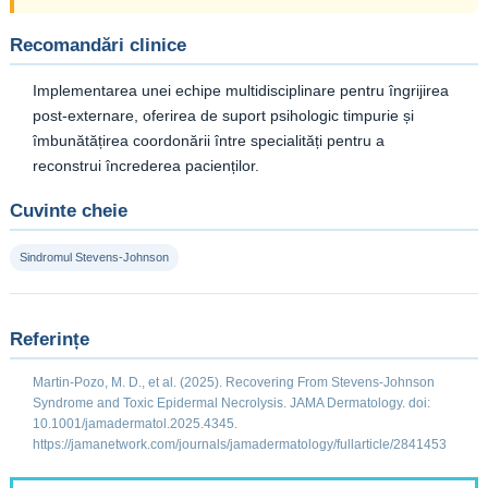
Recomandări clinice
Implementarea unei echipe multidisciplinare pentru îngrijirea
post-externare, oferirea de suport psihologic timpurie și
îmbunătățirea coordonării între specialități pentru a
reconstrui încrederea pacienților.
Cuvinte cheie
Sindromul Stevens-Johnson
Referințe
Martin-Pozo, M. D., et al. (2025). Recovering From Stevens-Johnson
Syndrome and Toxic Epidermal Necrolysis. JAMA Dermatology. doi:
10.1001/jamadermatol.2025.4345.
https://jamanetwork.com/journals/jamadermatology/fullarticle/2841453