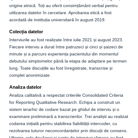
origine etnică. Toți au oferit consimțământ verbal pentru
utilizarea datelor în cercetare. Aprobarea etică a fost
acordată de instituția universitară în august 2019.
Colecția datelor
Interviurile au fost realizate între iulie 2021 și august 2023.
Fiecare interviu a durat între patruzeci și cinci și șaizeci de
minute și a parcurs experiența pacientului din momentul
debutului simptomelor până la etapa de adaptare pe termen
lung. Toate discuțiile au fost înregistrate, transcrise și
complet anonimizate.
Analiza datelor
Analiza calitativă a respectat criteriile Consolidated Criteria
for Reporting Qualitative Research. Echipa a construit un
sistem ierarhic de codare bazat pe ghidul de interviu și o
examinare preliminară a transcrierilor. Trei analiști au realizat
codarea inițială pentru stabilirea fiabilității intercoder, cu
rezolvarea tuturor neconcordanțelor prin discuții de consens.
Ulterior, cele douăzeci și șapte de interviuri rămase au fost