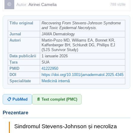
©
Autor:
Airinei Camelia
788 vizite
Titlu original
Recovering From Stevens-Johnson Syndrome
and Toxic Epidermal Necrolysis.
Jurnal
JAMA Dermatology
Autori
Martin-Pozo MD, Williams EA, Bonnet KR,
Kaffenberger BH, Schlundt DG, Phillips EJ
(SJS Survivor Study)
Data publicării
1 ianuarie 2026
Țara
SUA
PMID
41222950
DOI
https://doi.org/10.1001/jamadermatol.2025.4345
Specialitate
Medicină internă
📋 PubMed
📄 Text complet (PMC)
Prezentare
Sindromul Stevens-Johnson și necroliza