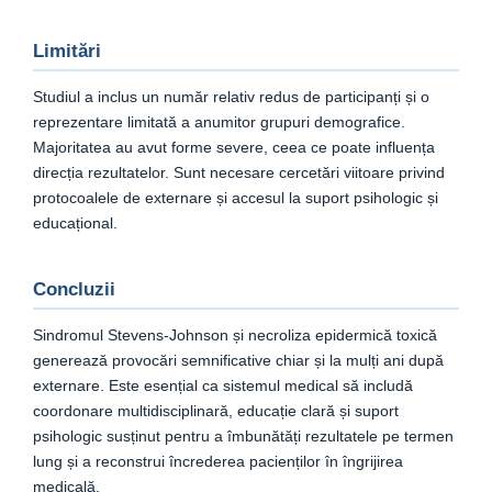
Limitări
Studiul a inclus un număr relativ redus de participanți și o
reprezentare limitată a anumitor grupuri demografice.
Majoritatea au avut forme severe, ceea ce poate influența
direcția rezultatelor. Sunt necesare cercetări viitoare privind
protocoalele de externare și accesul la suport psihologic și
educațional.
Concluzii
Sindromul Stevens-Johnson și necroliza epidermică toxică
generează provocări semnificative chiar și la mulți ani după
externare. Este esențial ca sistemul medical să includă
coordonare multidisciplinară, educație clară și suport
psihologic susținut pentru a îmbunătăți rezultatele pe termen
lung și a reconstrui încrederea pacienților în îngrijirea
medicală.