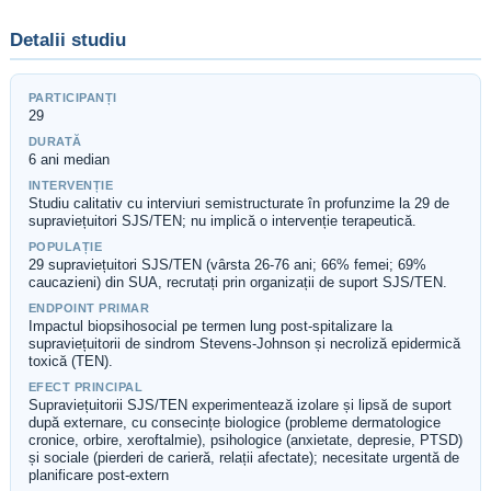
Detalii studiu
PARTICIPANȚI
29
DURATĂ
6 ani median
INTERVENȚIE
Studiu calitativ cu interviuri semistructurate în profunzime la 29 de
supraviețuitori SJS/TEN; nu implică o intervenție terapeutică.
POPULAȚIE
29 supraviețuitori SJS/TEN (vârsta 26-76 ani; 66% femei; 69%
caucazieni) din SUA, recrutați prin organizații de suport SJS/TEN.
ENDPOINT PRIMAR
Impactul biopsihosocial pe termen lung post-spitalizare la
supraviețuitorii de sindrom Stevens-Johnson și necroliză epidermică
toxică (TEN).
EFECT PRINCIPAL
Supraviețuitorii SJS/TEN experimentează izolare și lipsă de suport
după externare, cu consecințe biologice (probleme dermatologice
cronice, orbire, xeroftalmie), psihologice (anxietate, depresie, PTSD)
și sociale (pierderi de carieră, relații afectate); necesitate urgentă de
planificare post-extern