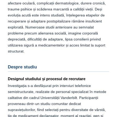
afectare oculară, complicații dermatologice, durere cronică,
traume psihice și scăderea marcantă a calității vieții. Deși
evoluția acută este intens studiată, înțelegerea etapelor de
recuperare și adaptare postspitalizare rămâne insuficient
explorată. Numeroase studii anterioare au semnalat
probleme precum alienarea socială, imagine corporală
depreciată, dificultăți de adaptare, lipsa consilierii privind
utilizarea sigură a medicamentelor și acces limitat la suport
structurat.
Despre studiu
Designul studiului și procesul de recrutare
Investigația s-a desfășurat prin interviuri telefonice
semistructurate, realizate de personal specializat în metode
calitative din cadrul Universității Vanderbilt. Participanții
proveneau dintr-un studiu comunitar dedicat
supraviețuitorilor, fiind selectați pentru diversitate de vârstă,
tip de medicament declanșator, moment al reacției, gen și