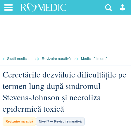
Studii medicale
›
Revizuire narativă
›
Medicină internă
Cercetările dezvăluie dificultățile pe
termen lung după sindromul
Stevens-Johnson și necroliza
epidermică toxică
Revizuire narativă
Nivel 7 — Revizuire narativă