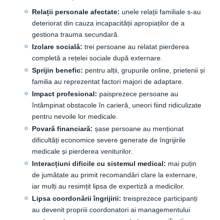
Relații personale afectate:
unele relații familiale s-au
deteriorat din cauza incapacității apropiaților de a
gestiona trauma secundară.
Izolare socială:
trei persoane au relatat pierderea
completă a rețelei sociale după externare.
Sprijin benefic:
pentru alții, grupurile online, prietenii și
familia au reprezentat factori majori de adaptare.
Impact profesional:
paisprezece persoane au
întâmpinat obstacole în carieră, uneori fiind ridiculizate
pentru nevoile lor medicale.
Povară financiară:
șase persoane au menționat
dificultăți economice severe generate de îngrijirile
medicale și pierderea veniturilor.
Interacțiuni dificile cu sistemul medical:
mai puțin
de jumătate au primit recomandări clare la externare,
iar mulți au resimțit lipsa de expertiză a medicilor.
Lipsa coordonării îngrijirii:
treisprezece participanți
au devenit propriii coordonatori ai managementului