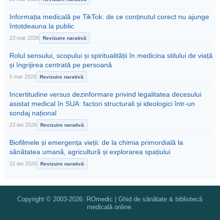
Informația medicală pe TikTok: de ce conținutul corect nu ajunge
întotdeauna la public
23 mar 2026
Revizuire narativă
Rolul sensului, scopului și spiritualității în medicina stilului de viață
și îngrijirea centrată pe persoană
5 mar 2026
Revizuire narativă
Incertitudine versus dezinformare privind legalitatea decesului
asistat medical în SUA: factori structurali și ideologici într-un
sondaj național
23 ian 2026
Revizuire narativă
Biofilmele și emergența vieții: de la chimia primordială la
sănătatea umană, agricultură și explorarea spațiului
22 ian 2026
Revizuire narativă
Copyright © 2003-2026: ROmedic | Ghid de sănătate & bibliotecă
medicală online.