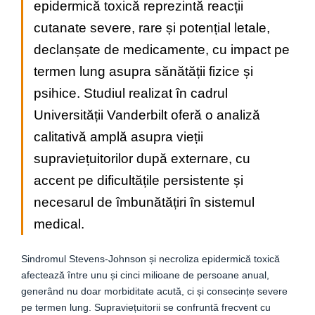
epidermică toxică reprezintă reacții
cutanate severe, rare și potențial letale,
declanșate de medicamente, cu impact pe
termen lung asupra sănătății fizice și
psihice. Studiul realizat în cadrul
Universității Vanderbilt oferă o analiză
calitativă amplă asupra vieții
supraviețuitorilor după externare, cu
accent pe dificultățile persistente și
necesarul de îmbunătățiri în sistemul
medical.
Sindromul Stevens-Johnson și necroliza epidermică toxică
afectează între unu și cinci milioane de persoane anual,
generând nu doar morbiditate acută, ci și consecințe severe
pe termen lung. Supraviețuitorii se confruntă frecvent cu