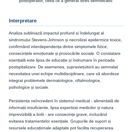
postoperator, ceea ce a generat stres semnificativ.
Interpretare
Analiza subliniază impactul profund și îndelungat al
sindromului Stevens-Johnson și necrolizei epidermice toxice,
confirmând interdependența dintre simptomele fizice,
consecințele emoționale și provocările sociale. O constatare
esențială este lipsa de educație și îndrumare în perioada
postspitalizare. De asemenea, supraviețuitorii au semnalat
necesitatea unei echipe multidisciplinare, care să abordeze
integrat problemele dermatologice, oftalmologice,
psihologice și sociale.
Persistența neîncrederii în sistemul medical - alimentată de
informații insuficiente, lipsa expertizei medicilor și natura
imprevizibilă a bolii - are consecințe grave, incluzând
evitarea tratamentelor esențiale. Grupurile de suport și
resursele educaționale adaptate pot facilita recuperarea.