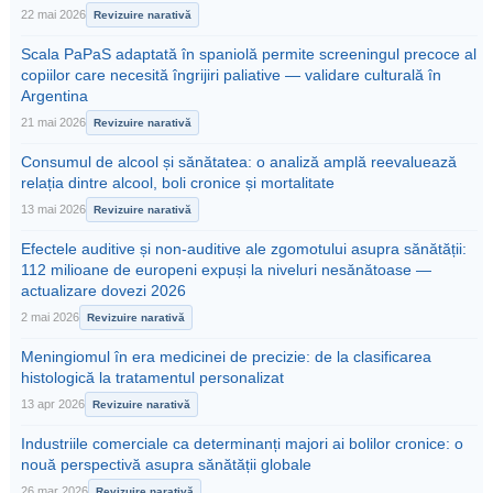
22 mai 2026
Revizuire narativă
Scala PaPaS adaptată în spaniolă permite screeningul precoce al
copiilor care necesită îngrijiri paliative — validare culturală în
Argentina
21 mai 2026
Revizuire narativă
Consumul de alcool și sănătatea: o analiză amplă reevaluează
relația dintre alcool, boli cronice și mortalitate
13 mai 2026
Revizuire narativă
Efectele auditive și non-auditive ale zgomotului asupra sănătății:
112 milioane de europeni expuși la niveluri nesănătoase —
actualizare dovezi 2026
2 mai 2026
Revizuire narativă
Meningiomul în era medicinei de precizie: de la clasificarea
histologică la tratamentul personalizat
13 apr 2026
Revizuire narativă
Industriile comerciale ca determinanți majori ai bolilor cronice: o
nouă perspectivă asupra sănătății globale
26 mar 2026
Revizuire narativă