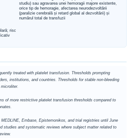
studiu) sau agravarea unei hemoragii majore existente,
orice tip de hemoragie, afectarea neurodezvoltării
(paralizie cerebrală și retard global al dezvoltării) și
numărul total de transfuzii
lară; risc
icativ
ntly treated with platelet transfusion. Thresholds prompting
ders, institutions, and countries. Thresholds for stable non-bleeding
microliter.
of more restrictive platelet transfusion thresholds compared to
onates.
INE, Embase, Epistemonikos, and trial registries until June
ed studies and systematic reviews where subject matter related to
review.