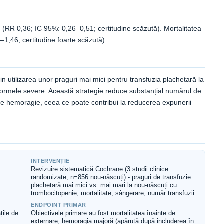
% (RR 0,36; IC 95%: 0,26–0,51; certitudine scăzută). Mortalitatea
–1,46; certitudine foarte scăzută).
in utilizarea unor praguri mai mici pentru transfuzia plachetară la
 formele severe. Această strategie reduce substanțial numărul de
l de hemoragie, ceea ce poate contribui la reducerea expunerii
INTERVENȚIE
Revizuire sistematică Cochrane (3 studii clinice
randomizate, n=856 nou-născuți) - praguri de transfuzie
plachetară mai mici vs. mai mari la nou-născuți cu
trombocitopenie; mortalitate, sângerare, număr transfuzii.
ENDPOINT PRIMAR
țile de
Obiectivele primare au fost mortalitatea înainte de
externare, hemoragia majoră (apărută după includerea în