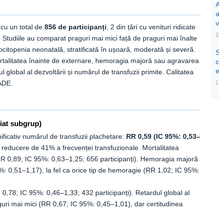
A
v
cu un total de
856 de participanți
, 2 din țări cu venituri ridicate
2
e. Studiile au comparat praguri mai mici față de praguri mai înalte
bocitopenia neonatală, stratificată în ușoară, moderată și severă.
S
ortalitatea înainte de externare, hemoragia majoră sau agravarea
c
e
l global al dezvoltării și numărul de transfuzii primite. Calitatea
RADE.
1
iat subgrup)
ificativ numărul de transfuzii plachetare:
RR 0,59 (IC 95%: 0,53–
 reducere de 41% a frecvenței transfuzionale. Mortalitatea
 (RR 0,89; IC 95%: 0,63–1,25; 656 participanți). Hemoragia majoră
: 0,51–1,17), la fel ca orice tip de hemoragie (RR 1,02; IC 95%:
R 0,78; IC 95%: 0,46–1,33; 432 participanți). Retardul global al
raguri mai mici (RR 0,67; IC 95%: 0,45–1,01), dar certitudinea