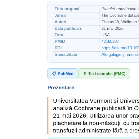
Titlu original
Platelet transfusion
Jurnal
The Cochrane databa
Autori
Chotas W, Wallman-S
Data publicării
21 mai 2026
Țara
USA
PMID
42165287
DOI
https://doi.org/10.
Specialitate
Alergologie și imunol
📋 PubMed
📄 Text complet (PMC)
Prezentare
Universitatea Vermont și Univers
analiză Cochrane publicată în
C
21 mai 2026. Utilizarea unor prag
plachetare la nou-născuții cu t
transfuzii administrate fără a cr