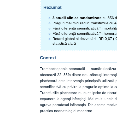
Rezumat
3 studii clinice randomizate
cu 856 de
Praguri mai mici reduc transfuziile cu
4
Fără diferență semnificativă în mortali
Fără diferență semnificativă în hemor
Retard global al dezvoltării: RR 0,67 (
statistică clară
Context
Trombocitopenia neonatală — numărul scăzut d
afectează 22–35% dintre nou-născuții internați 
plachetară este intervenția principală utilizată
semnificativă cu privire la pragurile optime la c
Transfuziile plachetare nu sunt lipsite de riscu
expunere la agenți infecțioși. Mai mult, unele 
agrava paradoxal inflamația. Din aceste motive,
practica neonatologiei moderne.