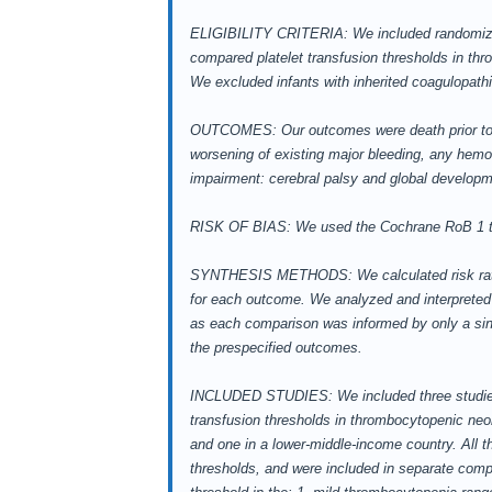
ELIGIBILITY CRITERIA: We included randomized
compared platelet transfusion thresholds in th
We excluded infants with inherited coagulopath
OUTCOMES: Our outcomes were death prior to ho
worsening of existing major bleeding, any hemo
impairment: cerebral palsy and global developme
RISK OF BIAS: We used the Cochrane RoB 1 tool
SYNTHESIS METHODS: We calculated risk ratio 
for each outcome. We analyzed and interpreted i
as each comparison was informed by only a sin
the prespecified outcomes.
INCLUDED STUDIES: We included three studies (e
transfusion thresholds in thrombocytopenic neo
and one in a lower-middle-income country. All thr
thresholds, and were included in separate compa