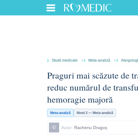
Studii medicale
›
Meta-analiză
›
Alergologi
Praguri mai scăzute de tr
reduc numărul de transfuz
hemoragie majoră
Meta-analiză
Nivel 2 — Meta-analiză
©
Autor:
Racheriu Dragoș