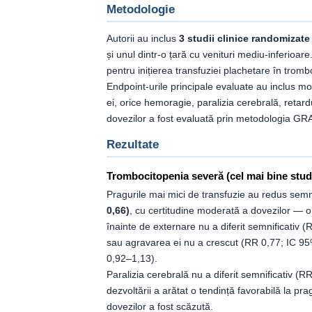
Metodologie
Autorii au inclus
3 studii clinice randomizate
și unul dintr-o țară cu venituri mediu-inferioar
pentru inițierea transfuziei plachetare în trom
Endpoint-urile principale evaluate au inclus m
ei, orice hemoragie, paralizia cerebrală, retardu
dovezilor a fost evaluată prin metodologia G
Rezultate
Trombocitopenia severă (cel mai bine stud
Pragurile mai mici de transfuzie au redus semn
0,66)
, cu certitudine moderată a dovezilor — o
înainte de externare nu a diferit semnificativ
sau agravarea ei nu a crescut (RR 0,77; IC 95%
0,92–1,13).
Paralizia cerebrală nu a diferit semnificativ (R
dezvoltării a arătat o tendință favorabilă la p
dovezilor a fost scăzută.