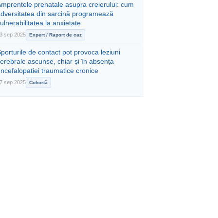
mprentele prenatale asupra creierului: cum
adversitatea din sarcină programează
ulnerabilitatea la anxietate
3 sep 2025
Expert / Raport de caz
porturile de contact pot provoca leziuni
erebrale ascunse, chiar și în absența
ncefalopatiei traumatice cronice
7 sep 2025
Cohortă