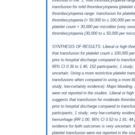
threshold in the: 1. mild thrombocytopenia range
transfusion for mild thrombocytopenia (platelet
thrombocytopenia range: transfusion for platele
thrombocytopenia (> 50,000 to ≤ 100,000 per mic
platelet count < 30,000 per microliter (very se
thrombocytopenia (30,000 to ≤ 50,000 per microl
SYNTHESIS OF RESULTS: Liberal or high thres
that transfusion for platelet count ≤ 100,000 per 
prior to hospital discharge compared to transfus
95% CI 0.36 to 1.46; 152 participants; 1 study;
uncertain. Using a more restrictive platelet tran
transfusions when compared to using a more lib
study; low-certainty evidence). Major bleeding
were not reported in the studies. Liberal or hi
suggests that transfusion for moderate thrombocy
prior to hospital discharge compared to transf
participants; 1 study; very low-certainty evidenc
hemorrhage (RR 1.00, 95% CI 0.52 to 1.91; 44 pa
evidence for both outcomes is very uncertain. M
platelet transfusion were not reported in the st