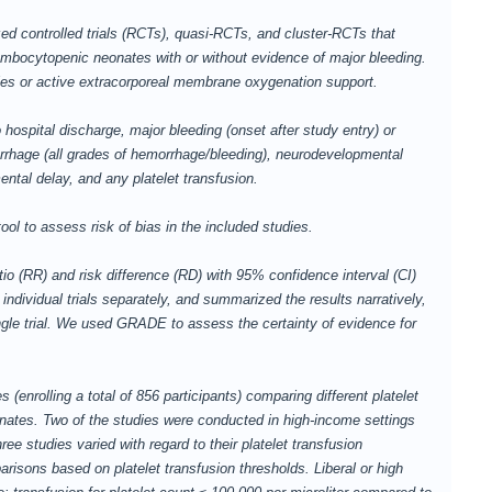
 controlled trials (RCTs), quasi-RCTs, and cluster-RCTs that
rombocytopenic neonates with or without evidence of major bleeding.
ies or active extracorporeal membrane oxygenation support.
spital discharge, major bleeding (onset after study entry) or
rrhage (all grades of hemorrhage/bleeding), neurodevelopmental
ntal delay, and any platelet transfusion.
 to assess risk of bias in the included studies.
(RR) and risk difference (RD) with 95% confidence interval (CI)
ndividual trials separately, and summarized the results narratively,
gle trial. We used GRADE to assess the certainty of evidence for
nrolling a total of 856 participants) comparing different platelet
nates. Two of the studies were conducted in high-income settings
ee studies varied with regard to their platelet transfusion
risons based on platelet transfusion thresholds. Liberal or high