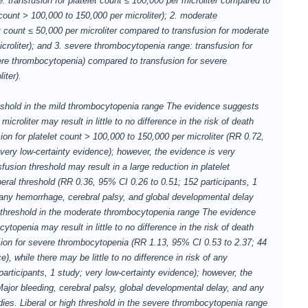
: transfusion for platelet count ≤ 100,000 per microliter compared to
 count > 100,000 to 150,000 per microliter); 2. moderate
t count ≤ 50,000 per microliter compared to transfusion for moderate
roliter); and 3. severe thrombocytopenia range: transfusion for
vere thrombocytopenia) compared to transfusion for severe
iter).
hold in the mild thrombocytopenia range The evidence suggests
microliter may result in little to no difference in the risk of death
ion for platelet count > 100,000 to 150,000 per microliter (RR 0.72,
 very low-certainty evidence); however, the evidence is very
sfusion threshold may result in a large reduction in platelet
eral threshold (RR 0.36, 95% CI 0.26 to 0.51; 152 participants, 1
, any hemorrhage, cerebral palsy, and global developmental delay
gh threshold in the moderate thrombocytopenia range The evidence
topenia may result in little to no difference in the risk of death
usion for severe thrombocytopenia (RR 1.13, 95% CI 0.53 to 2.37; 44
e), while there may be little to no difference in risk of any
rticipants, 1 study; very low-certainty evidence); however, the
ajor bleeding, cerebral palsy, global developmental delay, and any
udies. Liberal or high threshold in the severe thrombocytopenia range