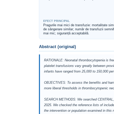
EFECT PRINCIPAL
Pragurile mai mici de transfuzie: mortalitate simi
de sângerare similar; număr de transfuzii semnif
mai mic; siguranță acceptabilă.
Abstract (original)
RATIONALE: Neonatal thrombocytopenia is freque
platelet transfusions vary greatly between provi
infants have ranged from 25,000 to 150,000 per 
OBJECTIVES: To assess the benefits and harms 
more liberal thresholds in thrombocytopenic ne
SEARCH METHODS: We searched CENTRAL, MEDL
2025. We checked the reference lists of includ
the intervention or population examined in this 