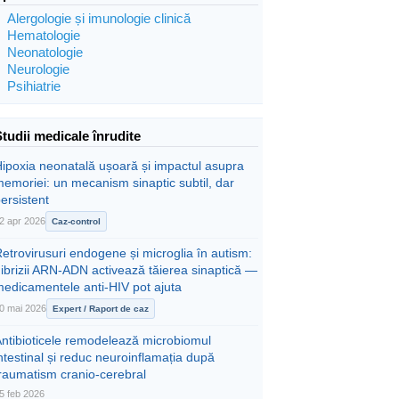
Alergologie și imunologie clinică
Hematologie
Neonatologie
Neurologie
Psihiatrie
Studii medicale înrudite
ipoxia neonatală ușoară și impactul asupra
emoriei: un mecanism sinaptic subtil, dar
ersistent
2 apr 2026
Caz-control
etrovirusuri endogene și microglia în autism:
ibrizii ARN-ADN activează tăierea sinaptică —
medicamentele anti-HIV pot ajuta
0 mai 2026
Expert / Raport de caz
Antibioticele remodelează microbiomul
ntestinal și reduc neuroinflamația după
raumatism cranio-cerebral
5 feb 2026