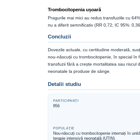
Trombocitopenia ușoară
Pragurile mai mici au redus transfuziile cu 64
nu a diferit semnificativ (RR 0,72; IC 95%: 0,36
Concluzii
Dovezile actuale, cu certitudine moderată, susț
nou-născuții cu trombocitopenie, în special în
transfuzii fără a crește mortalitatea sau riscu
neonatale la produse de sânge.
Detalii studiu
PARTICIPANȚI
856
POPULAȚIE
Nou-născuți cu trombocitopenie internați în unită
terapie intensivă neonatală (UTIN).