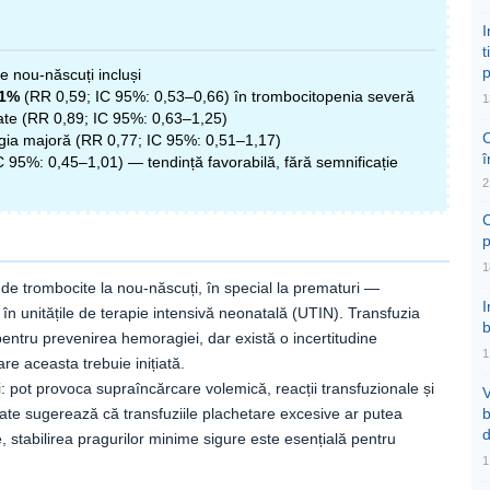
I
t
p
 nou-născuți incluși
1%
(RR 0,59; IC 95%: 0,53–0,66) în trombocitopenia severă
1
tate (RR 0,89; IC 95%: 0,63–1,25)
C
agia majoră (RR 0,77; IC 95%: 0,51–1,17)
î
IC 95%: 0,45–1,01) — tendință favorabilă, fără semnificație
2
C
p
1
e trombocite la nou-născuți, în special la prematuri —
în unitățile de terapie intensivă neonatală (UTIN). Transfuzia
b
 pentru prevenirea hemoragiei, dar există o incertitudine
1
are aceasta trebuie inițiată.
ri: pot provoca supraîncărcare volemică, reacții transfuzionale și
V
date sugerează că transfuziile plachetare excesive ar putea
b
 stabilirea pragurilor minime sigure este esențială pentru
1