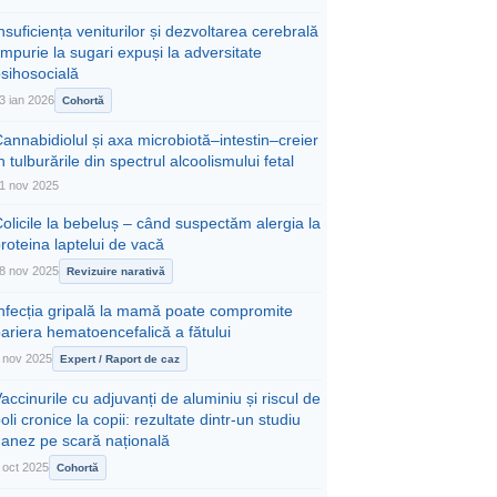
nsuficiența veniturilor și dezvoltarea cerebrală
impurie la sugari expuși la adversitate
sihosocială
3 ian 2026
Cohortă
annabidiolul și axa microbiotă–intestin–creier
n tulburările din spectrul alcoolismului fetal
1 nov 2025
olicile la bebeluș – când suspectăm alergia la
roteina laptelui de vacă
8 nov 2025
Revizuire narativă
Infecția gripală la mamă poate compromite
ariera hematoencefalică a fătului
 nov 2025
Expert / Raport de caz
accinurile cu adjuvanți de aluminiu și riscul de
oli cronice la copii: rezultate dintr-un studiu
danez pe scară națională
 oct 2025
Cohortă