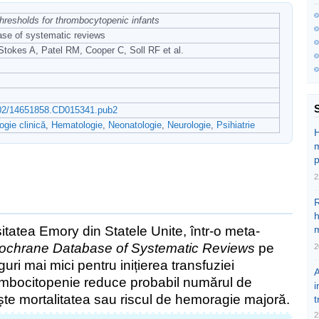
 thresholds for thrombocytopenic infants
se of systematic reviews
tokes A, Patel RM, Cooper C, Soll RF et al.
1002/14651858.CD015341.pub2
ogie clinică
,
Hematologie
,
Neonatologie
,
Neurologie
,
Psihiatrie
H
m
p
2
R
h
itatea Emory din Statele Unite, într-o meta-
ochrane Database of Systematic Reviews
pe
2
uri mai mici pentru inițierea transfuziei
rombocitopenie reduce probabil numărul de
i
ește mortalitatea sau riscul de hemoragie majoră.
t
2