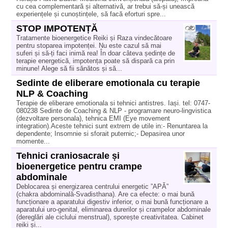
cu cea complementară și alternativă, ar trebui să-și unească
experiențele și cunoștințele, să facă eforturi spre...
STOP IMPOTENȚĂ
Tratamente bioenergetice Reiki și Raza vindecătoare
pentru stoparea impotenței. Nu este cazul să mai
suferi și să-ți faci inimă rea! În doar câteva ședințe de
terapie energetică, impotența poate să dispară ca prin
minune! Alege să fii sănătos și să...
Sedinte de eliberare emotionala cu terapie
NLP & Coaching
Terapie de eliberare emotionala si tehnici antistres. Iași. tel: 0747-
080238 Sedinte de Coaching & NLP - programare neuro-lingvistica
(dezvoltare personala), tehnica EMI (Eye movement
integration).Aceste tehnici sunt extrem de utile in:- Renuntarea la
dependente; Insomnie si sforait puternic;- Depasirea unor
momente...
Tehnici craniosacrale și
bioenergetice pentru crampe
abdominale
Deblocarea și energizarea centrului energetic ”APĂ”
(chakra abdominală-Svadisthana). Are ca efecte: o mai bună
funcționare a aparatului digestiv inferior, o mai bună funcționare a
aparatului uro-genital, eliminarea durerilor și crampelor abdominale
(dereglări ale ciclului menstrual), sporește creativitatea. Cabinet
reiki și...