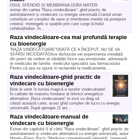
OSUL SFENOID ȘI MEMBRANA DURA MATER-
extras din cartea ”Raza vindecătoare”: ghid practic de
autotratament și vindecare cu energie universală.Craniul uman
constituie un complex de oase și membrane menite să protejeze
creierul, meningele și spațiile prin care curge lichidul
cefalorahidian. În...
Raza vindecătoare-cea mai profundă terapie
cu bioenergie
”RAZA VINDECĂTOARE”ODATĂ CE A ÎNCEPUT, NU SE VA
SFÂRȘI NICIODATĂOrice disfuncție vei experimenta vreodată
din punct de vedere al sănătății fizice sau emoționale, adresează-
te medicului de familie, medicului specialist sau farmacistului.
Pentru că așa se spune în reclamele la medicamente....
Raza vindecătoare-ghid practic de
vindecare cu bioenergie
Bine ai venit în lumea magică a razelor vindecatoare!
În calitate de maestru fondator al tehnicii energetice
alternative „Raza vindecatoare” te invit cu drag să
citești această carte, acest ghid complex de lucru cu energia
universală. După aproape 11 ani...
Raza vindecătoare-manual de
vindecare cu bioenergie
Extras din capitolul II al cărții ”Raza vindecătoare”: ghid practic de
autotratament și vindecare alternativă cu energie universală, autor
Horațiu-Flaviu Baciu.”Medicina convențională (alopată), împreună