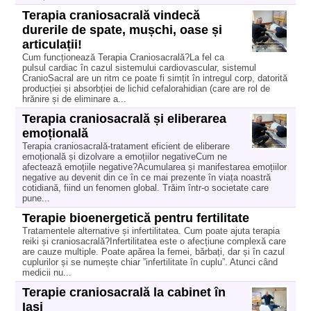
Terapia craniosacrală vindecă
durerile de spate, mușchi, oase și
articulații!
Cum funcționează Terapia Craniosacrală?La fel ca
pulsul cardiac în cazul sistemului cardiovascular, sistemul
CranioSacral are un ritm ce poate fi simțit în intregul corp, datorită
producției și absorbției de lichid cefalorahidian (care are rol de
hrănire și de eliminare a...
Terapia craniosacrală și eliberarea
emoțională
Terapia craniosacrală-tratament eficient de eliberare
emoțională și dizolvare a emoțiilor negativeCum ne
afectează emoțiile negative?Acumularea și manifestarea emoțiilor
negative au devenit din ce în ce mai prezente în viața noastră
cotidiană, fiind un fenomen global. Trăim într-o societate care
pune...
Terapie bioenergetică pentru fertilitate
Tratamentele alternative și infertilitatea. Cum poate ajuta terapia
reiki și craniosacrală?Infertilitatea este o afecțiune complexă care
are cauze multiple. Poate apărea la femei, bărbați, dar și în cazul
cuplurilor și se numește chiar ”infertilitate în cuplu”. Atunci când
medicii nu...
Terapie craniosacrală la cabinet în
Iași