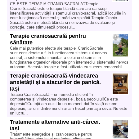
CE ESTE TERAPIA CRANIO-SACRALA?Terapia
Cranio-Sacrală este o terapie blândă care are ca scop
intensificarea activităţii sistemului cranio-sacral, adică locurile în
care funcţionează creierul şi măduva spinării.Terapia Cranio-
Sacrală este o metodă blânda si neinvaziva de evaluare şi
corecţie, care stimulează procesul...
Terapie craniosacrală pentru
sănătate
Cele mai puternice efecte ale terapiei CranioSacrale
sunt considerate a fi in functionarea sistemului nervos
central, a sistemului imunitar, a celui endocrin si in
funcţionarea organelor viscerale prin intermediul sistemului nervos
autonom. Aceasta terapie a fost utilizata cu succes remarcabil...
Terapie craniosacrală-vindecarea
anxietății și a atacurilor de panică.
Iași
Terapia CranioSacrală – un remediu eficient în
combaterea și vindecarea depresiei, boala secolului!Ce este
depresia?Cu toții am auzit la un moment dat în viață despre
depresie, iar unii dintre noi chiar am trecut prin așa ceva. Nu este
un lucru...
Tratamente alternative anti-cârcei.
Iași
Tratamente energetice și craniosacrale pentru
îmbunătățirea circulației periferice, eliminarea