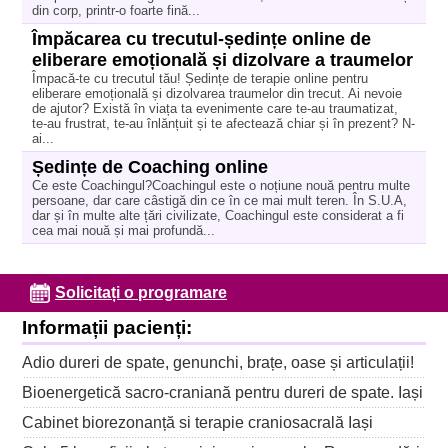
din corp, printr-o foarte fină...
Împăcarea cu trecutul-ședințe online de
eliberare emoțională și dizolvare a traumelor
Împacă-te cu trecutul tău! Ședințe de terapie online pentru
eliberare emoțională și dizolvarea traumelor din trecut. Ai nevoie
de ajutor? Există în viața ta evenimente care te-au traumatizat,
te-au frustrat, te-au înlănțuit și te afectează chiar și în prezent? N-
ai...
Ședințe de Coaching online
Ce este Coachingul?Coachingul este o noțiune nouă pentru multe
persoane, dar care câstigă din ce în ce mai mult teren. În S.U.A,
dar și în multe alte țări civilizate, Coachingul este considerat a fi
cea mai nouă și mai profundă...
Solicitați o programare
Informații pacienți:
Adio dureri de spate, genunchi, brațe, oase și articulații!
Bioenergetică sacro-craniană pentru dureri de spate. Iași
Cabinet biorezonanță si terapie craniosacrală Iași