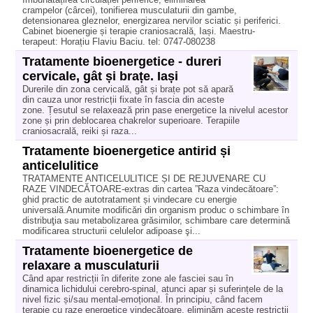
crampelor (cârcei), tonifierea musculaturii din gambe,
detensionarea gleznelor, energizarea nervilor sciatic și periferici.
Cabinet bioenergie și terapie craniosacrală, Iași. Maestru-
terapeut: Horațiu Flaviu Baciu. tel: 0747-080238
Tratamente bioenergetice - dureri
cervicale, gât și brațe. Iași
Durerile din zona cervicală, gât și brațe pot să apară
din cauza unor restricții fixate în fascia din aceste
zone. Țesutul se relaxează prin pase energetice la nivelul acestor
zone și prin deblocarea chakrelor superioare. Terapiile
craniosacrală, reiki și raza...
Tratamente bioenergetice antirid și
anticelulitice
TRATAMENTE ANTICELULITICE ȘI DE REJUVENARE CU
RAZE VINDECĂTOARE-extras din cartea ”Raza vindecătoare”:
ghid practic de autotratament și vindecare cu energie
universală.Anumite modificări din organism produc o schimbare în
distribuţia sau metabolizarea grăsimilor, schimbare care determină
modificarea structurii celulelor adipoase şi...
Tratamente bioenergetice de
relaxare a musculaturii
Când apar restricții în diferite zone ale fasciei sau în
dinamica lichidului cerebro-spinal, atunci apar și suferințele de la
nivel fizic și/sau mental-emoțional. În principiu, când facem
terapie cu raze energetice vindecătoare, eliminăm aceste restricții