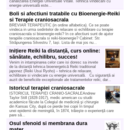
canalizarea Energiei Universale Vitale. Tehnica vindecării cu
energie universală este...
Boli si afectiuni tratabile cu Bioenergie-Reiki
si Terapie craniosacrala
BREVIAR TERAPEUTIC (in ordine alfabetica). Ce se poate
vindeca in urma sedintelor de relaxare si echilibrare cu terapie
craniosacrala si bioenergie-reiki? In ce afectiuni sunt de ajutor
terapiile craniosacrala si reiki-bioenergie? Cabinet: Str.
Străpungerea Silvestru 7, Iași. Lista de mai jos nu...
Inițiere Reiki la distanță, curs online:
sănătate, echilibru, succes!
Venim in intampinarea celor care isi doresc sa invete
de la distanță tehnica bioenergetică Reiki traditional
japonez (Reiki Usui Ryoho) – tehnica de relaxare,
echilibrare si vindecare cu energie universală. Cu siguranță ai
auzit de beneficiile exceptionale ale tratamentelor reiki, dar...
Istoricul terapiei craniosacrale
ISTORICUL TERAPIEI CRANIO-SACRALEAndrew
Taylor Still (1828-1917), medic american cu studii
academice făcute la Colegiul de medicină şi chirurgie
din Kansas City, după ce pierde trei copii în timpul
unei epidemii de meningită, în 1874, trăieşte o experienţă care
pare să...
Osul sfenoid si membrana dura
mater