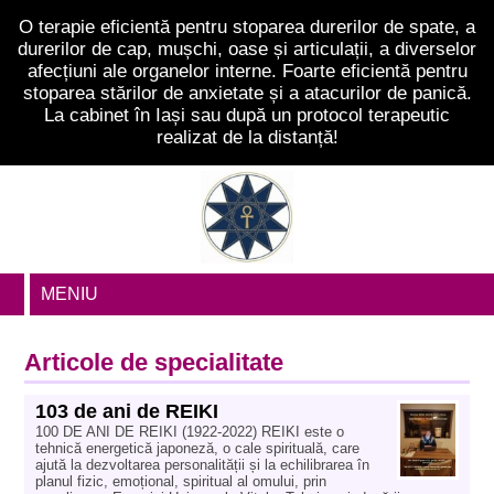
O terapie eficientă pentru stoparea durerilor de spate, a
durerilor de cap, mușchi, oase și articulații, a diverselor
afecțiuni ale organelor interne. Foarte eficientă pentru
stoparea stărilor de anxietate și a atacurilor de panică.
La cabinet în Iași sau după un protocol terapeutic
realizat de la distanță!
MENIU
Articole de specialitate
103 de ani de REIKI
100 DE ANI DE REIKI (1922-2022) REIKI este o
tehnică energetică japoneză, o cale spirituală, care
ajută la dezvoltarea personalității și la echilibrarea în
planul fizic, emoțional, spiritual al omului, prin