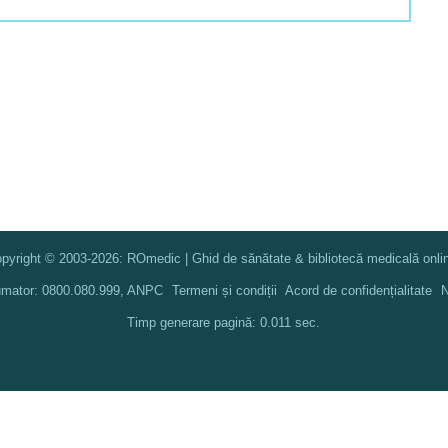
pyright © 2003-2026: ROmedic | Ghid de sănătate & bibliotecă medicală onli
umator: 0800.080.999, ANPC
Termeni și condiții
Acord de confidențialitate
N
Timp generare pagină: 0.011 sec.