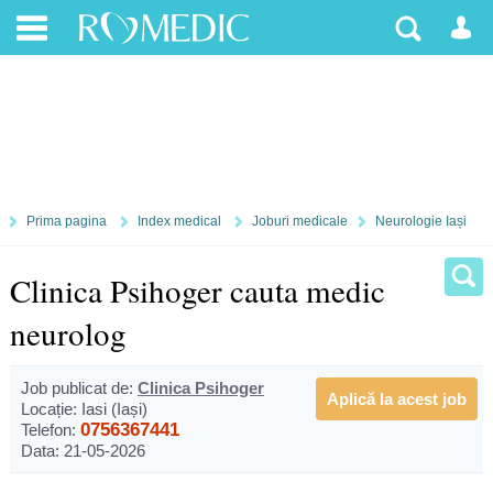
Prima pagina
Index medical
Joburi medicale
Neurologie Iași
Clinica Psihoger cauta medic
neurolog
Job publicat de:
Clinica Psihoger
Aplică la acest job
Locație: Iasi (Iași)
0756367441
Telefon:
Data: 21-05-2026