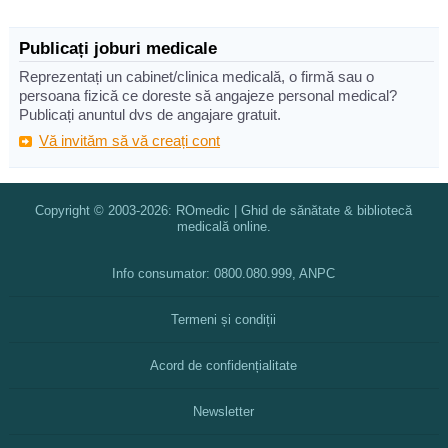
Publicați joburi medicale
Reprezentați un cabinet/clinica medicală, o firmă sau o
persoana fizică ce doreste să angajeze personal medical?
Publicați anuntul dvs de angajare gratuit.
Vă invităm să vă creați cont
Copyright © 2003-2026: ROmedic | Ghid de sănătate & bibliotecă
medicală online.
Info consumator: 0800.080.999, ANPC
Termeni și condiții
Acord de confidențialitate
Newsletter