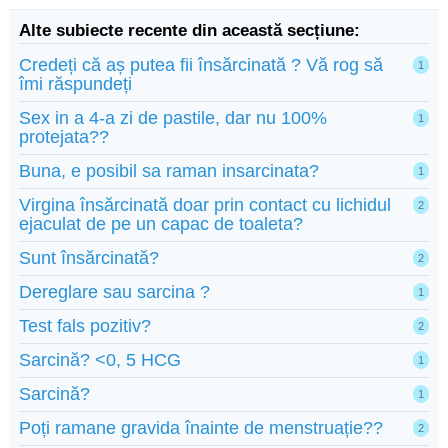
Alte subiecte recente din această secțiune:
Credeți că aș putea fii însărcinată ? Vă rog să
1
îmi răspundeți
Sex in a 4-a zi de pastile, dar nu 100%
1
protejata??
Buna, e posibil sa raman insarcinata?
1
Virgina însărcinată doar prin contact cu lichidul
2
ejaculat de pe un capac de toaleta?
Sunt însărcinată?
2
Dereglare sau sarcina ?
1
Test fals pozitiv?
2
Sarcină? <0, 5 HCG
1
Sarcină?
1
Poți ramane gravida înainte de menstruație??
2