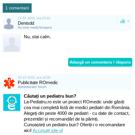
1 comentarii
17-07-2016, ora 23:41
0
Denisdd
Nu este medic/terapeut
Nu, stai calm.
Adaugă un comentariu / răspuns
10-10-2016, ora 10:00
Publicitate ROmedic
Administrator forum
Căutați un pediatru bun?
La-Pediatru.ro este un proiect ROmedic unde găsiți
cea mai completă listă de medici pediatri din România.
Alegeți din peste 4000 de pediatri - cu date de contact,
prezentări și recomandări de la părinți.
Cunoașteți un pediatru bun? Oferiți-i o recomandare
aici!
Accesați site-ul