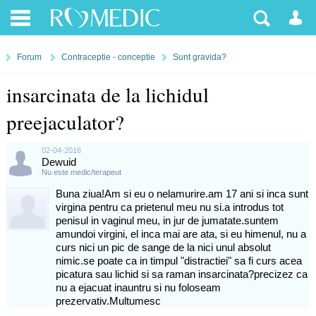
Forum
Contraceptie - conceptie
Sunt gravida?
insarcinata de la lichidul
preejaculator?
02-04-2016
Dewuid
Nu este medic/terapeut
Buna ziua!Am si eu o nelamurire.am 17 ani si inca sunt
virgina pentru ca prietenul meu nu si.a introdus tot
penisul in vaginul meu, in jur de jumatate.suntem
amundoi virgini, el inca mai are ata, si eu himenul, nu a
curs nici un pic de sange de la nici unul absolut
nimic.se poate ca in timpul "distractiei" sa fi curs acea
picatura sau lichid si sa raman insarcinata?precizez ca
nu a ejacuat inauntru si nu foloseam
prezervativ.Multumesc