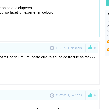
i contactat o ciuperca.
ebui sa faceti un examen micologic.
c
d
d
11-07-2011, ora 09:10
0
postez pe forum. Imi poate cineva spune ce trebuie sa fac???
11-07-2011, ora 10:09
0