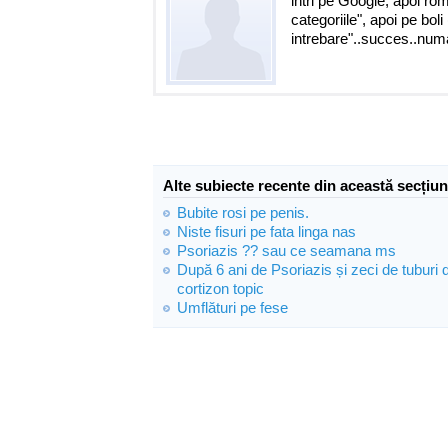
intri pe Google, apoi ro
categoriile", apoi pe bol
intrebare"..succes..numa
Alte subiecte recente din această secțiun
Bubite rosi pe penis.
Niste fisuri pe fata linga nas
Psoriazis ?? sau ce seamana ms
După 6 ani de Psoriazis și zeci de tuburi 
cortizon topic
Umflături pe fese