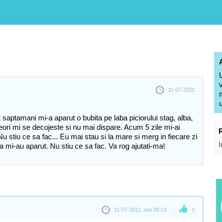
11-07-2011
aptamani mi-a aparut o bubita pe laba piciorului stag, alba,
ri mi se decojeste si nu mai dispare. Acum 5 zile mi-ai
u stiu ce sa fac... Eu mai stau si la mare si merg in fiecare zi
I
ea mi-au aparut. Nu stiu ce sa fac. Va rog ajutati-ma!
11-07-2011, ora 08:14
0