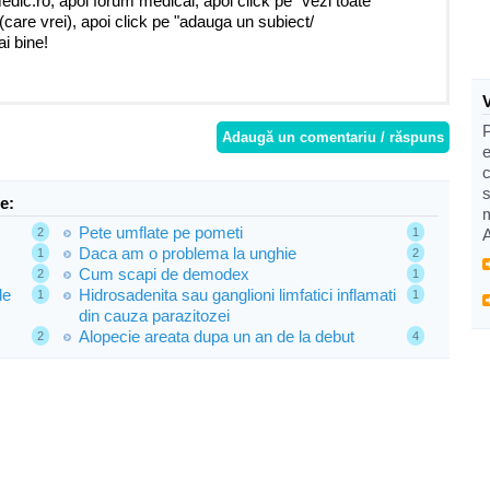
medic.ro, apoi forum medical, apoi click pe "vezi toate
i (care vrei), apoi click pe "adauga un subiect/
i bine!
Adaugă un comentariu / răspuns
e
e:
Pete umflate pe pometi
2
1
Daca am o problema la unghie
1
2
Cum scapi de demodex
2
1
de
Hidrosadenita sau ganglioni limfatici inflamati
1
1
din cauza parazitozei
Alopecie areata dupa un an de la debut
2
4