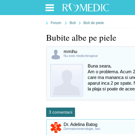
Forum
Boli
Boli de piele
Bubite albe pe piele
mmihu
Nu este medic/terapeut
Buna seara,
Am o problema. Acum 2 s
care ma mananca si uneo
aparut inca 2 pe spate. N
la plaja si poate de ace
3 comentarii
Dr. Adelina Batog
Dermatovenerologie, Iasi