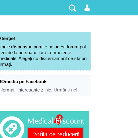
Atenție!
Unele răspunsuri primite pe acest forum pot
veni de la persoane fără competențe
medicale. Alegeți cu discernământ ce sfaturi
urmați.
ROmedic pe Facebook
nformații interesante zilnic.
Urmăriți-ne!