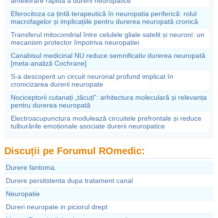
ameliorare rapidă a durerii neuropatice
Eferocitoza ca țintă terapeutică în neuropatia periferică: rolul
macrofagelor și implicațiile pentru durerea neuropată cronică
Transferul mitocondrial între celulele gliale satelit și neuroni: un
mecanism protector împotriva neuropatiei
Canabisul medicinal NU reduce semnificativ durerea neuropată
[meta-analiză Cochrane]
S-a descoperit un circuit neuronal profund implicat în
cronicizarea durerii neuropate
Nociceptorii cutanați „tăcuți”: arhitectura moleculară și relevanța
pentru durerea neuropată
Electroacupunctura modulează circuitele prefrontale și reduce
tulburările emoționale asociate durerii neuropatice
Discuții pe Forumul ROmedic:
Durere fantoma.
Durere persitstenta dupa tratament canal
Neuropatie
Dureri neuropate in piciorul drept