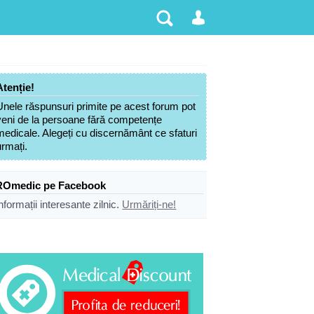
Atenție!
Unele răspunsuri primite pe acest forum pot
veni de la persoane fără competențe
medicale. Alegeți cu discernământ ce sfaturi
urmați.
ROmedic pe Facebook
nformații interesante zilnic.
Urmăriți-ne!