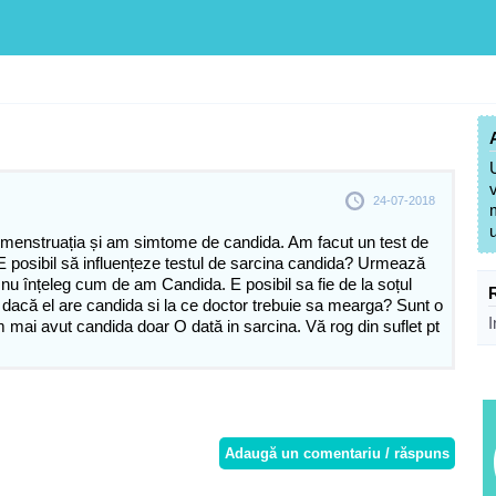
24-07-2018
t menstruația și am simtome de candida. Am facut un test de
 E posibil să influențeze testul de sarcina candida? Urmează
nu înțeleg cum de am Candida. E posibil sa fie de la soțul
dacă el are candida si la ce doctor trebuie sa mearga? Sunt o
I
mai avut candida doar O dată in sarcina. Vă rog din suflet pt
Adaugă un comentariu / răspuns