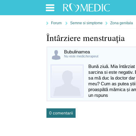
Forum
Semne si simptome
Zona genitala
Întârziere menstruația
Bubulinamea
Nu este medic/terapeut
Bună ziuă. Mia întârzia
sarcina si este negativ.
sa mă duc la doctor dar 
meu? Cum as putea știi 
proaspătă mămica și am 
un rspuns
0 comentarii