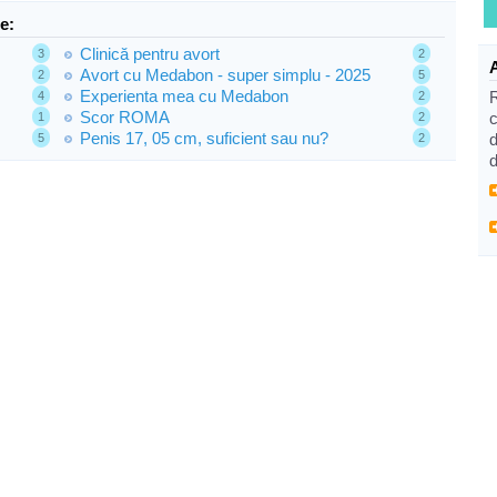
e:
Clinică pentru avort
3
2
Avort cu Medabon - super simplu - 2025
2
5
Experienta mea cu Medabon
4
2
Scor ROMA
c
1
2
Penis 17, 05 cm, suficient sau nu?
d
5
2
d