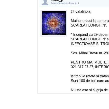
Nu este medic/terapeut
@ catalinbla
Maine te duci la camera 
SCARLAT LONGHIN'.
* Incepand cu 29 decemb
SCARLAT LONGHIN' s-a 
INFECTIOASE SI TROP
Sos. Mihai Bravu nr. 281
PENTRU MAI MULTE 
021.317.27.27, INTERI
Iti trebuie reteta si trata
Sunt 100 de boli care ara
Nu sta asa si ai grija de 