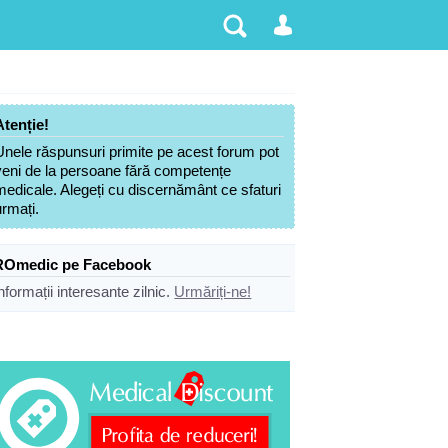
Atenție!
Unele răspunsuri primite pe acest forum pot
veni de la persoane fără competențe
medicale. Alegeți cu discernământ ce sfaturi
urmați.
ROmedic pe Facebook
nformații interesante zilnic.
Urmăriți-ne!