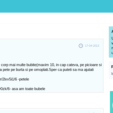
17-04-2013
 corp mai multe bubite(maxim 10, in cap cateva, pe picioare si
a pete pe burta si pe omoplati.Sper ca puteti sa ma ajutati
I
r/2lxv5i1/6 -petele
bw0zk/6- asa am toate bubele