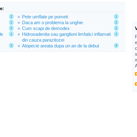
e:
Pete umflate pe pometi
2
1
Daca am o problema la unghie
1
2
Cum scapi de demodex
2
1
de
Hidrosadenita sau ganglioni limfatici inflamati
1
1
din cauza parazitozei
e
Alopecie areata dupa un an de la debut
2
4