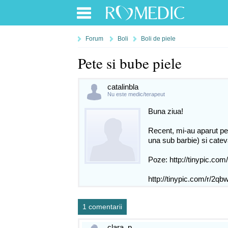
Forum
Boli
Boli de piele
Pete si bube piele
catalinbla
Nu este medic/terapeut
Buna ziua!
Recent, mi-au aparut pe
una sub barbie) si catev
Poze: http://tinypic.com/
http://tinypic.com/r/2q
1 comentarii
clara_p