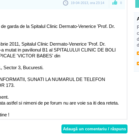
19-04-2013, ora 23:14
0
de garda de la Spitalul Clinic Dermato-Venerice 'Prof. Dr.
c
d
rie 2011, Spitalul Clinic Dermato-Venerice 'Prof. Dr.
d
mutat in pavilionul B1 al SPITALULUI CLINIC DE BOLI
ICALE 'VICTOR BABES' din
, Sector 3, Bucuresti.
INFORMATII, SUNATI LA NUMARUL DE TELEFON
OR 173.
ment.
ta astfel si nimeni de pe forum nu are voie sa iti dea reteta.
tine !
Adaugă un comentariu / răspuns