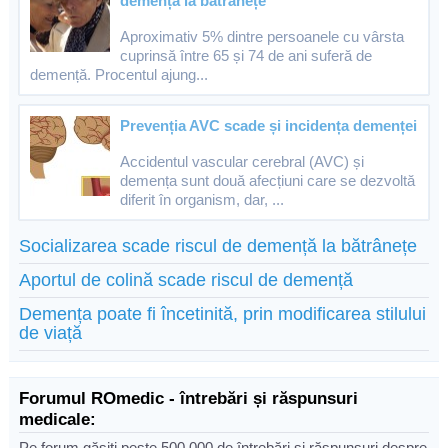
demență la bătrânețe
Aproximativ 5% dintre persoanele cu vârsta
cuprinsă între 65 și 74 de ani suferă de
demență. Procentul ajung...
Prevenția AVC scade și incidența demenței
Accidentul vascular cerebral (AVC) și
demența sunt două afecțiuni care se dezvoltă
diferit în organism, dar, ...
Socializarea scade riscul de demență la bătrânețe
Aportul de colină scade riscul de demență
Demența poate fi încetinită, prin modificarea stilului
de viață
Forumul ROmedic - întrebări și răspunsuri
medicale:
Pe forum găsiți peste 500.000 de întrebări și răspunsuri despre