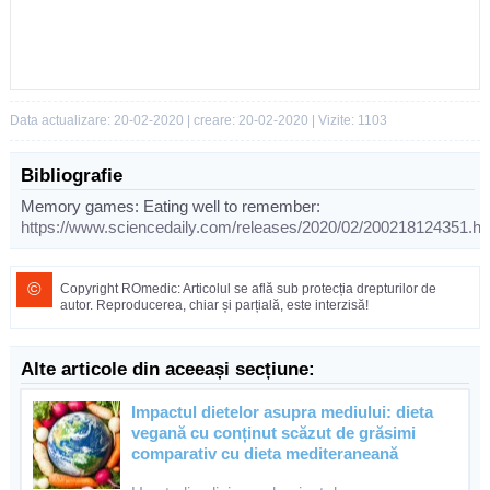
Data actualizare: 20-02-2020 | creare: 20-02-2020 | Vizite: 1103
Bibliografie
Memory games: Eating well to remember:
https://www.sciencedaily.com/releases/2020/02/200218124351.h
©
Copyright ROmedic: Articolul se află sub protecția drepturilor de
autor. Reproducerea, chiar și parțială, este interzisă!
Alte articole din aceeași secțiune:
Impactul dietelor asupra mediului: dieta
vegană cu conținut scăzut de grăsimi
comparativ cu dieta mediteraneană