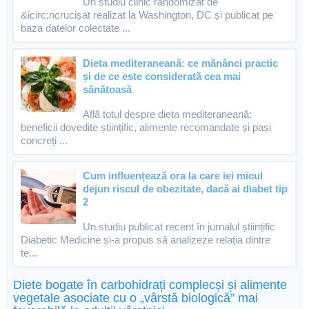
Un studiu clinic randomizat de
&icirc;ncrucișat realizat la Washington, DC și publicat pe
baza datelor colectate ...
Dieta mediteraneană: ce mănânci practic
și de ce este considerată cea mai
sănătoasă
Află totul despre dieta mediteraneană:
beneficii dovedite științific, alimente recomandate și pași
concreți ...
Cum influențează ora la care iei micul
dejun riscul de obezitate, dacă ai diabet tip
2
Un studiu publicat recent în jurnalul științific
Diabetic Medicine și-a propus să analizeze relația dintre
te...
Diete bogate în carbohidrați complecși și alimente
vegetale asociate cu o „vârstă biologică” mai