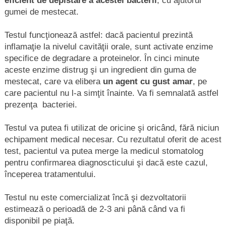
eficient de depistare a acestei bacterii
, cu ajutorul
gumei de mestecat.
Testul funcţionează astfel: dacă pacientul prezintă
inflamaţie la nivelul cavităţii orale, sunt activate enzime
specifice de degradare a proteinelor. În cinci minute
aceste enzime distrug şi un ingredient din guma de
mestecat, care va elibera
un agent cu gust amar
, pe
care pacientul nu l-a simţit înainte. Va fi semnalată astfel
prezenţa bacteriei.
Testul va putea fi utilizat de oricine şi oricând, fără niciun
echipament medical necesar. Cu rezultatul oferit de acest
test, pacientul va putea merge la medicul stomatolog
pentru confirmarea diagnoscticului şi dacă este cazul,
începerea tratamentului.
Testul nu este comercializat încă şi dezvoltatorii
estimează o perioadă de 2-3 ani până când va fi
disponibil pe piaţă.