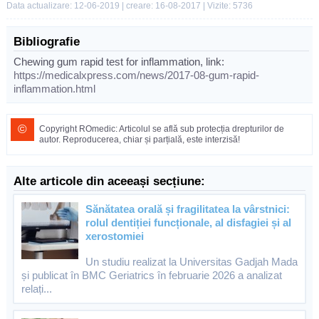
Data actualizare: 12-06-2019 | creare: 16-08-2017 | Vizite: 5736
Bibliografie
Chewing gum rapid test for inflammation, link:
https://medicalxpress.com/news/2017-08-gum-rapid-
inflammation.html
©
Copyright ROmedic: Articolul se află sub protecția drepturilor de
autor. Reproducerea, chiar și parțială, este interzisă!
Alte articole din aceeași secțiune:
Sănătatea orală și fragilitatea la vârstnici:
rolul dentiției funcționale, al disfagiei și al
xerostomiei
Un studiu realizat la Universitas Gadjah Mada
și publicat în BMC Geriatrics în februarie 2026 a analizat
relați...