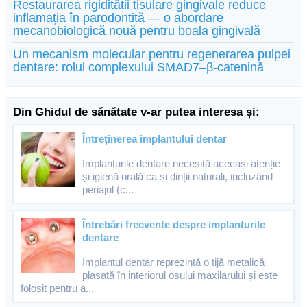
Restaurarea rigidității tisulare gingivale reduce
inflamația în parodontită — o abordare
mecanobiologică nouă pentru boala gingivală
Un mecanism molecular pentru regenerarea pulpei
dentare: rolul complexului SMAD7–β-catenină
Din Ghidul de sănătate v-ar putea interesa și:
Întreținerea implantului dentar
Implanturile dentare necesită aceeași atenție
și igienă orală ca și dinții naturali, incluzând
periajul (c...
Întrebări frecvente despre implanturile
dentare
Implantul dentar reprezintă o tijă metalică
plasată în interiorul osului maxilarului și este
folosit pentru a...