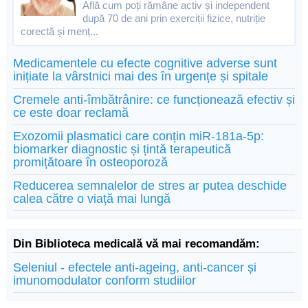
Află cum poți rămâne activ și independent
după 70 de ani prin exerciții fizice, nutriție
corectă și menț...
Medicamentele cu efecte cognitive adverse sunt
inițiate la vârstnici mai des în urgențe și spitale
Cremele anti-îmbătrânire: ce funcționează efectiv și
ce este doar reclamă
Exozomii plasmatici care conțin miR-181a-5p:
biomarker diagnostic și țintă terapeutică
promițătoare în osteoporoză
Reducerea semnalelor de stres ar putea deschide
calea către o viață mai lungă
Din Biblioteca medicală vă mai recomandăm:
Seleniul - efectele anti-ageing, anti-cancer și
imunomodulator conform studiilor