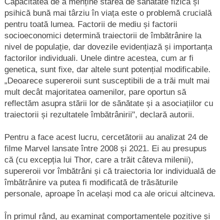
Capacitatea de a menține starea de sănătate fizică și
psihică bună mai târziu în viața este o problemă crucială
pentru toată lumea. Factorii de mediu și factorii
socioeconomici determină traiectorii de îmbătrânire la
nivel de populație, dar dovezile evidențiază și importanța
factorilor individuali. Unele dintre acestea, cum ar fi
genetica, sunt fixe, dar altele sunt potențial modificabile.
„Deoarece supereroii sunt susceptibili de a trăi mult mai
mult decât majoritatea oamenilor, pare oportun să
reflectăm asupra stării lor de sănătate și a asociațiilor cu
traiectorii și rezultatele îmbătrânirii", declară autorii.
Pentru a face acest lucru, cercetătorii au analizat 24 de
filme Marvel lansate între 2008 și 2021. Ei au presupus
că (cu excepția lui Thor, care a trăit câteva milenii),
supereroii vor îmbătrâni și că traiectoria lor individuală de
îmbătrânire va putea fi modificată de trăsăturile
personale, aproape în același mod ca ale oricui altcineva.
În primul rând, au examinat comportamentele pozitive și