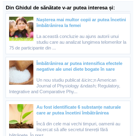
Din Ghidul de sănătate v-ar putea interesa și:
Nașterea mai multor copii ar putea încetini
îmbătrânirea la femei
La această concluzie au ajuns autorii unui
studiu care au analizat lungimea telomerilor la
75 de participante din ...
Îmbătrânirea ar putea intensifica efectele
negative ale unei diete bogate în sare
Un nou studiu publicat &icirc;n American
Journal of Physiology &ndash; Regulatory,
Integrative and Comparative Phy...
Au fost identificate 6 substanțe naturale
care ar putea încetini îmbătrânirea
Încă din cele mai vechi timpuri, oamenii au
încercat să afle secretul tinereții fără
bătrânețe. În prez...