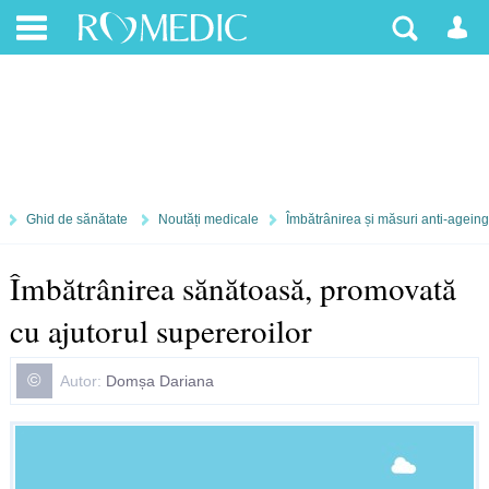
Ghid de sănătate
Noutăți medicale
Îmbătrânirea și măsuri anti-ageing
Îmbătrânirea sănătoasă, promovată
cu ajutorul supereroilor
©
Autor:
Domșa Dariana