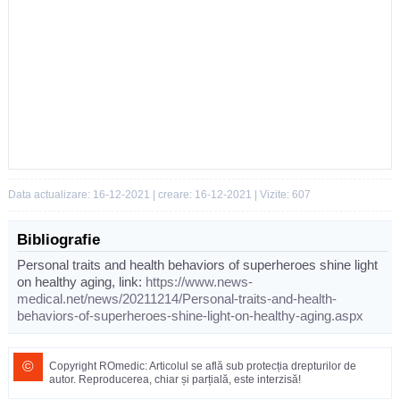
Data actualizare: 16-12-2021 | creare: 16-12-2021 | Vizite: 607
Bibliografie
Personal traits and health behaviors of superheroes shine light
on healthy aging, link:
https://www.news-
medical.net/news/20211214/Personal-traits-and-health-
behaviors-of-superheroes-shine-light-on-healthy-aging.aspx
©
Copyright ROmedic: Articolul se află sub protecția drepturilor de
autor. Reproducerea, chiar și parțială, este interzisă!