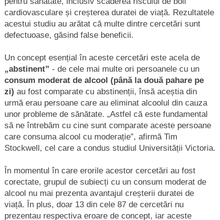
pentru sănătate, inclusiv scăderea riscului de boli
cardiovasculare și creșterea duratei de viață. Rezultatele
acestui studiu au arătat că multe dintre cercetări sunt
defectuoase, găsind false beneficii.
Un concept esențial în aceste cercetări este acela de
„abstinent”
- de cele mai multe ori persoanele cu un
consum moderat de alcool (până la două pahare pe
zi)
au fost comparate cu abstinenții, însă aceștia din
urmă erau persoane care au eliminat alcoolul din cauza
unor probleme de sănătate. „Astfel că este fundamental
să ne întrebăm cu cine sunt comparate aceste persoane
care consuma alcool cu moderație”, afirmă Tim
Stockwell, cel care a condus studiul Universității Victoria.
În momentul în care erorile acestor cercetări au fost
corectate, grupul de subiecți cu un consum moderat de
alcool nu mai prezenta avantajul creșterii duratei de
viață. În plus, doar 13 din cele 87 de cercetări nu
prezentau respectiva eroare de concept, iar aceste