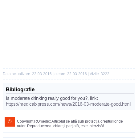
Data actualizare: 22-03-2016 | creare: 22-03-2016 | Vizite: 3222
Bibliografie
Is moderate drinking really good for you?, link:
https://medicalxpress.com/news/2016-03-moderate-good.html
©
Copyright ROmedic: Articolul se află sub protecția drepturilor de
autor. Reproducerea, chiar și parțială, este interzisă!