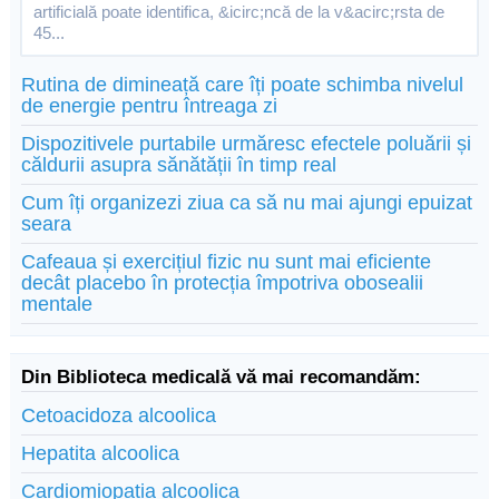
artificială poate identifica, &icirc;ncă de la v&acirc;rsta de
45...
Rutina de dimineață care îți poate schimba nivelul
de energie pentru întreaga zi
Dispozitivele purtabile urmăresc efectele poluării și
căldurii asupra sănătății în timp real
Cum îți organizezi ziua ca să nu mai ajungi epuizat
seara
Cafeaua și exercițiul fizic nu sunt mai eficiente
decât placebo în protecția împotriva obosealii
mentale
Din Biblioteca medicală vă mai recomandăm:
Cetoacidoza alcoolica
Hepatita alcoolica
Cardiomiopatia alcoolica