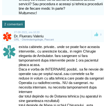
servicii? Sau procedura e aceeași și tehnica procedurii
ține de fiecare medic în parte?
Mulțumesc!
2 comentarii
27-08-2021, ora 10:20
0
Dr. Flueraru Valeriu
ORL - Otorinolaringologie, Pascani
exista cabinete. private.. unde se poate face aceasta
interventie.. cu anestezie locala.. in regim Chirugie
eleganta de Ambulator. fara sangerare si fara
tamponament dupa interventie peste 1 ora pacientul
pleaca acasa.
Daca e vorba de INTERNARE posibil.. sa fie nevoie de
operatie sau pe septul nazal..sau cornetele sa fie
reduse in volum cu alta tehnica care poate da sangerari
Operatia cu radiofrecventa.. NU da sangerari. nu
necesita internare. nu necesita tamponament dupa
internare
dar totul depinde nu de Dotarea tehnica (nu aparatul in
sine garanteaza rezultatul)
totul depinde de Mana si ochiul Chirurgului.. asta