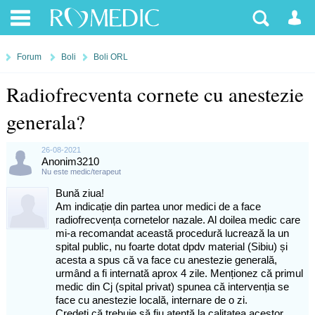
Forum
Boli
Boli ORL
Radiofrecventa cornete cu anestezie
generala?
26-08-2021
Anonim3210
Nu este medic/terapeut
Bună ziua!
Am indicație din partea unor medici de a face
radiofrecvența cornetelor nazale. Al doilea medic care
mi-a recomandat această procedură lucrează la un
spital public, nu foarte dotat dpdv material (Sibiu) și
acesta a spus că va face cu anestezie generală,
urmând a fi internată aprox 4 zile. Menționez că primul
medic din Cj (spital privat) spunea că intervenția se
face cu anestezie locală, internare de o zi.
Credeți că trebuie să fiu atentă la calitatea acestor