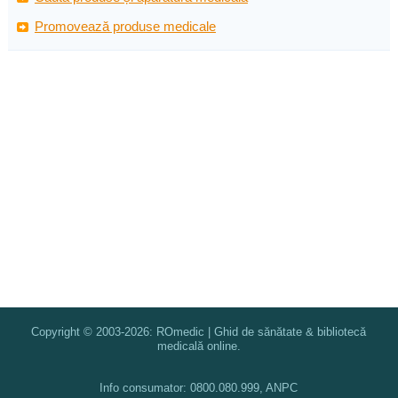
Promovează produse medicale
Copyright © 2003-2026: ROmedic | Ghid de sănătate & bibliotecă
medicală online.
Info consumator: 0800.080.999, ANPC