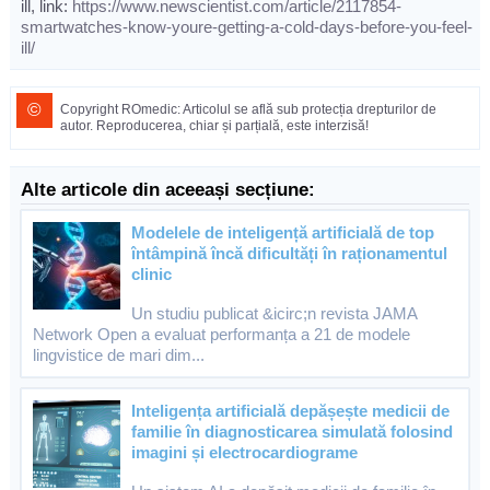
ill, link:
https://www.newscientist.com/article/2117854-
smartwatches-know-youre-getting-a-cold-days-before-you-feel-
ill/
©
Copyright ROmedic: Articolul se află sub protecția drepturilor de
autor. Reproducerea, chiar și parțială, este interzisă!
Alte articole din aceeași secțiune:
Modelele de inteligență artificială de top
întâmpină încă dificultăți în raționamentul
clinic
Un studiu publicat &icirc;n revista JAMA
Network Open a evaluat performanța a 21 de modele
lingvistice de mari dim...
Inteligența artificială depășește medicii de
familie în diagnosticarea simulată folosind
imagini și electrocardiograme