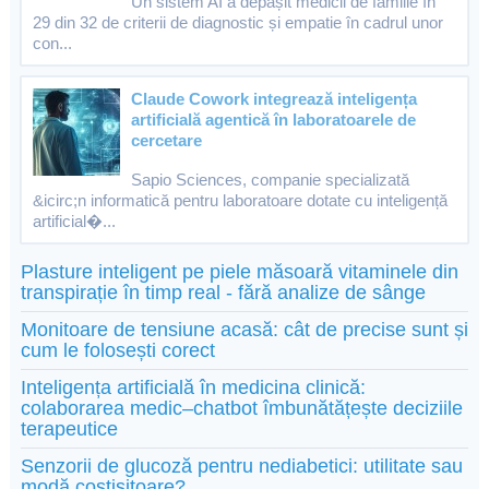
Un sistem AI a depășit medicii de familie în
29 din 32 de criterii de diagnostic și empatie în cadrul unor
con...
Claude Cowork integrează inteligența
artificială agentică în laboratoarele de
cercetare
Sapio Sciences, companie specializată
&icirc;n informatică pentru laboratoare dotate cu inteligență
artificial�...
Plasture inteligent pe piele măsoară vitaminele din
transpirație în timp real - fără analize de sânge
Monitoare de tensiune acasă: cât de precise sunt și
cum le folosești corect
Inteligența artificială în medicina clinică:
colaborarea medic–chatbot îmbunătățește deciziile
terapeutice
Senzorii de glucoză pentru nediabetici: utilitate sau
modă costisitoare?