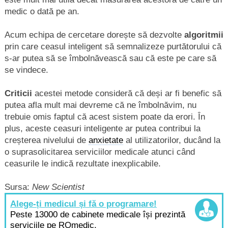
medic o dată pe an.
Acum echipa de cercetare dorește să dezvolte
algoritmii
prin care ceasul inteligent să semnalizeze purtătorului că
s-ar putea să se îmbolnăvească sau că este pe care să
se vindece.
Criticii
acestei metode consideră că deși ar fi benefic să
putea afla mult mai devreme că ne îmbolnăvim, nu
trebuie omis faptul că acest sistem poate da erori. În
plus, aceste ceasuri inteligente ar putea contribui la
creșterea nivelului de
anxietate
al utilizatorilor, ducând la
o suprasolicitarea serviciilor medicale atunci când
ceasurile le indică rezultate inexplicabile.
Sursa:
New Scientist
Alege-ți medicul și fă o programare!
Peste 13000 de cabinete medicale își prezintă
serviciile pe ROmedic.