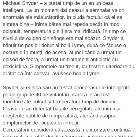
Michael Snyder – a purtat timp de un an un ceas
inteligent. La un moment dat ceasul a semnalat valori
anormale ale măsurătorilor, în ciuda faptului că el se
simțea bine – inima bătea mai repede decât în mod
obișnuit, temperatura pielii era mai ridicată, în timp ce
nivelul de oxigen din sânge era mai scăzut. Snyder a
bănuit un posibil debut al bolii Lyme, după ce făcuse o
excursie în munți, de aceea, atunci când a urmat un
episod de febră, a urmat un tratament antibiotic cu
doxiciclină. Simptomele au trecut, iar testele ulterioare au
arătat că într-adevăr, avusese boala Lyme.
Snyder și echipa sau au testat apoi ceasurile inteligente
pe un grup de 40 de voluntari, cărora le-au fost
monitorizate pulsul și temperatura timp de doi ani.
Ceasurile au detectat bătăile neregulate ale inimii și
creșterile subtile de temperatură, alertând asupra
simptomelor de răceală și infecții.
Cercetătorii consideră că această monitorizare continuă
este mult mai utilă decât măsurarea acestora de către un