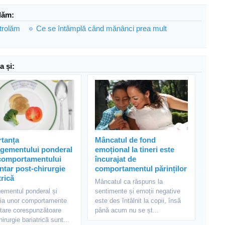
dăm:
ntrolăm
Ce se întâmplă când mănânci prea mult
a și:
rtanța
Mâncatul de fond
gementului ponderal
emoțional la tineri este
 comportamentului
încurajat de
ntar post-chirurgie
comportamentul părinților
trică
Mâncatul ca răspuns la
ementul ponderal și
sentimente și emoții negative
ția unor comportamente
este des întâlnit la copii, însă
tare corespunzătoare
până acum nu se șt...
irurgie bariatrică sunt...