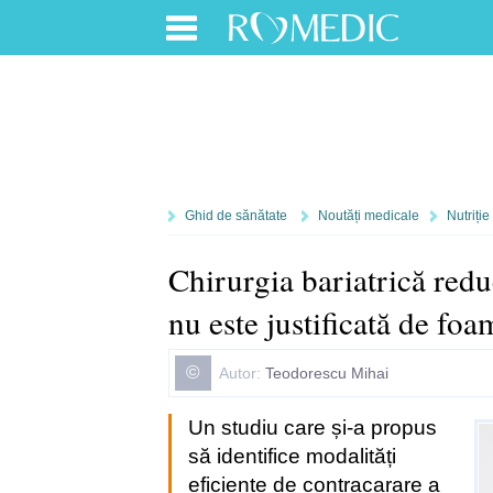
Ghid de sănătate
Noutăți medicale
Nutriție
Chirurgia bariatrică red
nu este justificată de foa
©
Autor:
Teodorescu Mihai
Un studiu care și-a propus
să identifice modalități
eficiente de contracarare a