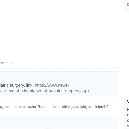
zite: 697
tric surgery, link:
https://www.news-
-several-advantages-of-bariatric-surgery.aspx
ția drepturilor de autor. Reproducerea, chiar și parțială, este interzisă!
e