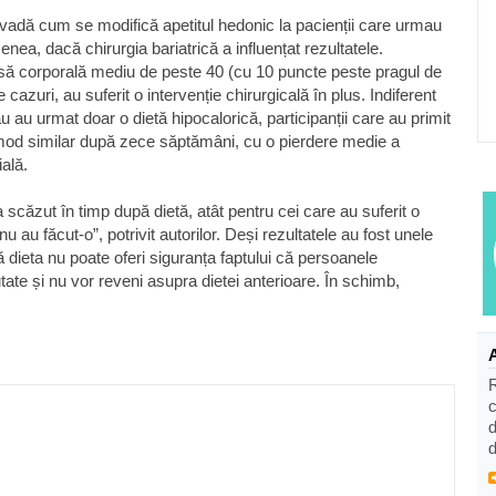
să vadă cum se modifică apetitul hedonic la pacienții care urmau
enea, dacă chirurgia bariatrică a influențat rezultatele.
masă corporală mediu de peste 40 (cu 10 puncte peste pragul de
 cazuri, au suferit o intervenție chirurgicală în plus. Indiferent
u au urmat doar o dietă hipocalorică, participanții care au primit
 mod similar după zece săptămâni, cu o pierdere medie a
ială.
 scăzut în timp după dietă, atât pentru cei care au suferit o
nu au făcut-o”, potrivit autorilor. Deși rezultatele au fost unele
ă dieta nu poate oferi siguranța faptului că persoanele
ate și nu vor reveni asupra dietei anterioare. În schimb,
c
d
d