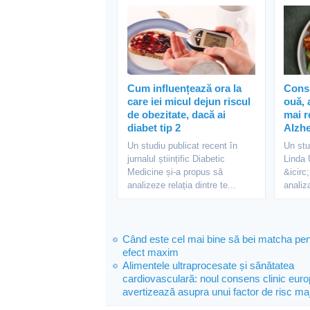
Cum influențează ora la
Cons
care iei micul dejun riscul
ouă, 
de obezitate, dacă ai
mai r
diabet tip 2
Alzh
Un studiu publicat recent în
Un stu
jurnalul științific Diabetic
Linda 
Medicine și-a propus să
&icirc
analizeze relația dintre te...
analiza
Când este cel mai bine să bei matcha pen
efect maxim
Alimentele ultraprocesate și sănătatea
cardiovasculară: noul consens clinic eur
avertizează asupra unui factor de risc ma