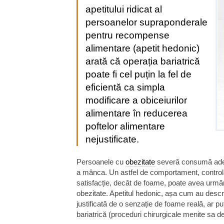
apetitului ridicat al
persoanelor supraponderale
pentru recompense
alimentare (apetit hedonic)
arată că operația bariatrică
poate fi cel puțin la fel de
eficientă ca simpla
modificare a obiceiurilor
alimentare în reducerea
poftelor alimentare
nejustificate.
Persoanele cu
obezitate
severă consumă adese
a mânca. Un astfel de comportament, control
satisfacție, decât de foame, poate avea urmăr
obezitate. Apetitul hedonic, așa cum au descr
justificată de o senzație de foame reală, ar pu
bariatrică (proceduri chirurgicale menite sa d