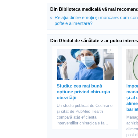
Din Biblioteca medicală vă mai recoman
Relaţia dintre emoţii şi mâncare: cum co
poftele alimentare?
Din Ghidul de sănătate v-ar putea interes
Studiu: cea mai bună
Impo
opțiune privind chirurgia
mana
obezității
și al
alime
Un studiu publicat de Cochrane
baria
și citat de PubMed Health
compară atât eficiența
Manag
intervențiilor chirurgicale fa...
achizi
alimen
post-ch