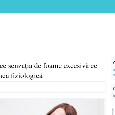
uce senzația de foame excesivă ce
mea fiziologică
I