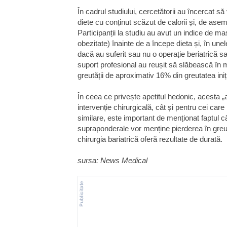
În cadrul studiului, cercetătorii au încercat 
diete cu conținut scăzut de calorii și, de asem
Participanții la studiu au avut un indice de 
obezitate) înainte de a începe dieta și, în unele
dacă au suferit sau nu o operație beriatrică sa
suport profesional au reușit să slăbească în
greutății de aproximativ 16% din greutatea iniț
În ceea ce privește apetitul hedonic, acesta „a
intervenție chirurgicală, cât și pentru cei care 
similare, este important de menționat faptul c
supraponderale vor menține pierderea în greut
chirurgia bariatrică oferă rezultate de durată.
sursa: News Medical