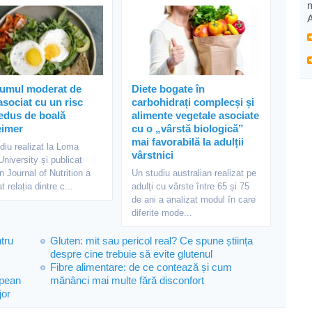
umul moderat de
Diete bogate în
asociat cu un risc
carbohidrați complecși și
edus de boală
alimente vegetale asociate
eimer
cu o „vârstă biologică”
mai favorabilă la adulții
diu realizat la Loma
vârstnici
University și publicat
;n Journal of Nutrition a
Un studiu australian realizat pe
t relația dintre c...
adulți cu vârste între 65 și 75
de ani a analizat modul în care
diferite mode...
tru
Gluten: mit sau pericol real? Ce spune știința
despre cine trebuie să evite glutenul
Fibre alimentare: de ce contează și cum
opean
mănânci mai multe fără disconfort
jor