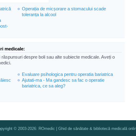
atrică
Operația de micșorare a stomacului scade
toleranța la alcool
a
post-
ri medicale:
i răspunsuri despre boli sau alte subiecte medicale. Aveți o
medici.
Evaluare psihologica pentru operatia bariatrica
răiesc
Ajutati-ma - Ma gandesc sa fac o operatie
bariatrica, ce sa aleg?
pyright © 2003-2026: ROmedic | Ghid de sănătate & bibliotecă medicală onli