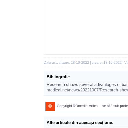
Data actualizare: 18-10-2022 | creare: 18-10-2022 | Vi
Bibliografie
Research shows several advantages of baria
medical.net/news/20221007/Research-shows
©
Copyright ROmedic: Articolul se află sub protec
Alte articole din aceeași secțiune: