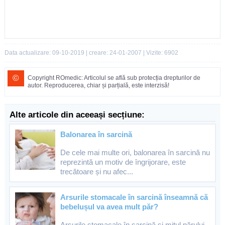
Data actualizare: 09-10-2019 | creare: 24-01-2007 | Vizite: 6902
©
Copyright ROmedic: Articolul se află sub protecția drepturilor de
autor. Reproducerea, chiar și parțială, este interzisă!
Alte articole din aceeași secțiune:
Balonarea în sarcină
De cele mai multe ori, balonarea în sarcină nu
reprezintă un motiv de îngrijorare, este
trecătoare și nu afec...
Arsurile stomacale în sarcină înseamnă că
bebelușul va avea mult păr?
Arsurile stomacale în sarcină și mitul părului