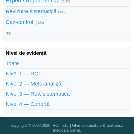
Expert / Raport de caz
(3618)
Revizuire sistematică
(3459)
Caz-control
(1123)
(59)
Nivel de evidență
Toate
Nivel 1 — RCT
Nivel 2 — Meta-analiză
Nivel 3 — Rev. sistematică
Nivel 4 — Cohortă
Copyright © 2003-2026: ROmedic | Ghid de sănătate & bibliotecă
medicală online.