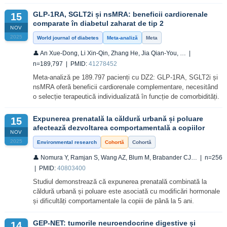
GLP-1RA, SGLT2i și nsMRA: beneficii cardiorenale
15
comparate în diabetul zaharat de tip 2
NOV
2025
World journal of diabetes
Meta-analiză
Meta
👤 An Xue-Dong, Li Xin-Qin, Zhang He, Jia Qian-You, … |
n=189,797 | PMID:
41278452
Meta-analiză pe 189.797 pacienți cu DZ2: GLP-1RA, SGLT2i și
nsMRA oferă beneficii cardiorenale complementare, necesitând
o selecție terapeutică individualizată în funcție de comorbidități.
Expunerea prenatală la căldură urbană și poluare
15
afectează dezvoltarea comportamentală a copiilor
NOV
2025
Environmental research
Cohortă
Cohortă
👤 Nomura Y, Ramjan S, Wang AZ, Blum M, Brabander CJ… | n=256
| PMID:
40803400
Studiul demonstrează că expunerea prenatală combinată la
căldură urbană și poluare este asociată cu modificări hormonale
și dificultăți comportamentale la copiii de până la 5 ani.
GEP-NET: tumorile neuroendocrine digestive și
14