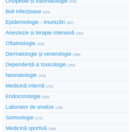
Ortopedie și traumatologie
(530)
Boli infecțioase
(501)
Epidemiologie - imunizări
(467)
Anestezie și terapie intensivă
(342)
Oftalmologie
(333)
Dermatologie și venerologie
(308)
Dependență & toxicologie
(242)
Neonatologie
(233)
Medicină internă
(232)
Endocrinologie
(202)
Laborator de analize
(196)
Somnologie
(172)
Medicină sportivă
(158)