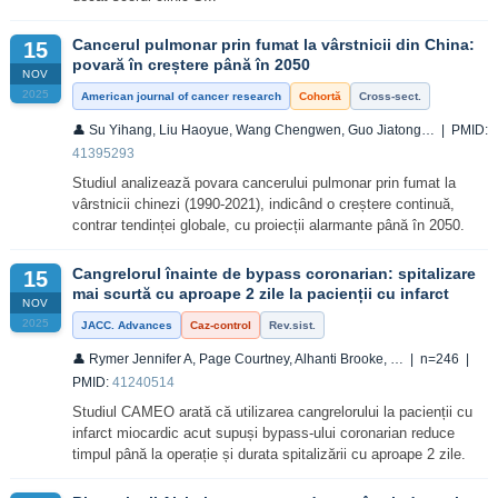
Cancerul pulmonar prin fumat la vârstnicii din China:
15
povară în creștere până în 2050
NOV
2025
American journal of cancer research
Cohortă
Cross-sect.
👤 Su Yihang, Liu Haoyue, Wang Chengwen, Guo Jiatong… | PMID:
41395293
Studiul analizează povara cancerului pulmonar prin fumat la
vârstnicii chinezi (1990-2021), indicând o creștere continuă,
contrar tendinței globale, cu proiecții alarmante până în 2050.
Cangrelorul înainte de bypass coronarian: spitalizare
15
mai scurtă cu aproape 2 zile la pacienții cu infarct
NOV
2025
JACC. Advances
Caz-control
Rev.sist.
👤 Rymer Jennifer A, Page Courtney, Alhanti Brooke, … | n=246 |
PMID:
41240514
Studiul CAMEO arată că utilizarea cangrelorului la pacienții cu
infarct miocardic acut supuși bypass-ului coronarian reduce
timpul până la operație și durata spitalizării cu aproape 2 zile.