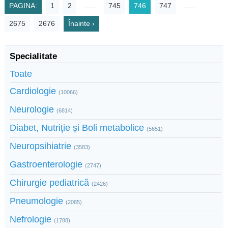
PAGINA:
1
2
.....
745
746
747
.....
2675
2676
Înainte ›
Specialitate
Toate
Cardiologie
(10066)
Neurologie
(6814)
Diabet, Nutriție și Boli metabolice
(5651)
Neuropsihiatrie
(3583)
Gastroenterologie
(2747)
Chirurgie pediatrică
(2426)
Pneumologie
(2085)
Nefrologie
(1788)