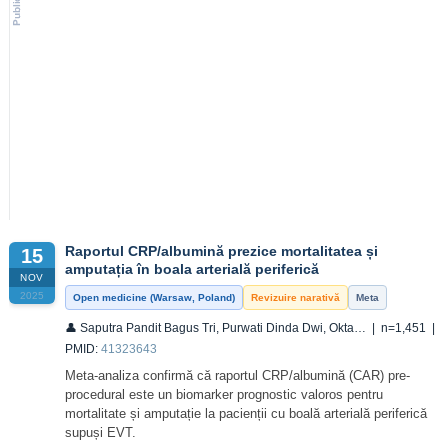
Raportul CRP/albumină prezice mortalitatea și
15
amputația în boala arterială periferică
NOV
2025
Open medicine (Warsaw, Poland)
Revizuire narativă
Meta
👤 Saputra Pandit Bagus Tri, Purwati Dinda Dwi, Okta… | n=1,451 |
PMID:
41323643
Meta-analiza confirmă că raportul CRP/albumină (CAR) pre-
procedural este un biomarker prognostic valoros pentru
mortalitate și amputație la pacienții cu boală arterială periferică
supuși EVT.