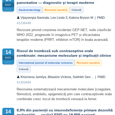
pancreatice — diagnostic și terapii moderne
NOV
2025
Gastroenterology
Revizuire narativă
Cohortă
👤 Vijayvergia Namrata, Lee Linda S, Katona Bryson W | PMID:
41236448
Revizuire privind creșterea incidenței GEP-NET, noile clasificări
WHO 2022, progresele în imagistica PET și eficacitatea
terapiilor moderne (PRRT, inhibitori mTOR) în boala avansată.
Riscul de tromboză sub contraceptive orale
14
combinate: mecanisme moleculare și implicații clinice
NOV
2025
International journal of molecular sciences
Revizuire narativă
Cohortă
👤 Khizroeva Jamilya, Bitsadze Victoria, Sukhikh Gen… | PMID:
41303494
Revizuirea sistematizează mecanismele moleculare (coagulare,
fibrinoliză, endoteliu, epigenetică) prin care contraceptivele orale
combinate cresc riscul de tromboză venoasă la femei.
8,9% din pacienții cu imunodeficiențe primare dezvoltă
14
malignități — analiză ESID pe 19.959 pacienți