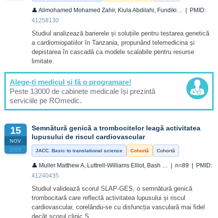
👤 Alimohamed Mohamed Zahir, Kiula Abdilahi, Fundiki… | PMID:
41258130
Studiul analizează barierele și soluțiile pentru testarea genetică
a cardiomiopatiilor în Tanzania, propunând telemedicina și
depistarea în cascadă ca modele scalabile pentru resurse
limitate.
Alege-ți medicul și fă o programare!
Peste 13000 de cabinete medicale își prezintă
serviciile pe ROmedic.
Semnătură genică a trombocitelor leagă activitatea
15
lupusului de riscul cardiovascular
NOV
2025
JACC. Basic to translational science
Cohortă
Cohortă
👤 Muller Matthew A, Luttrell-Williams Elliot, Bash … | n=89 | PMID:
41240435
Studiul validează scorul SLAP-GES, o semnătură genică
trombocitară care reflectă activitatea lupusului și riscul
cardiovascular, corelându-se cu disfuncția vasculară mai fidel
decât scorul clinic S...