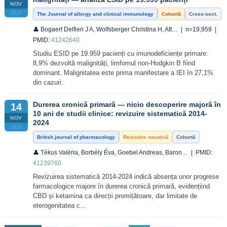
NOV
2025
The Journal of allergy and clinical immunology
Cohortă
Cross-sect.
👤 Bogaert Delfien J A, Wolfsberger Christina H, Att… | n=19,959 |
PMID:
41242640
Studiu ESID pe 19.959 pacienți cu imunodeficiențe primare:
8,9% dezvoltă malignități, limfomul non-Hodgkin B fiind
dominant. Malignitatea este prima manifestare a IEI în 27,1%
din cazuri.
Durerea cronică primară — nicio descoperire majoră în
14
10 ani de studii clinice: revizuire sistematică 2014-
NOV
2024
2025
British journal of pharmacology
Revizuire narativă
Cohortă
👤 Tékus Valéria, Borbély Éva, Goebel Andreas, Baron… | PMID:
41239760
Revizuirea sistematică 2014-2024 indică absența unor progrese
farmacologice majore în durerea cronică primară, evidențiind
CBD și ketamina ca direcții promițătoare, dar limitate de
eterogenitatea c...