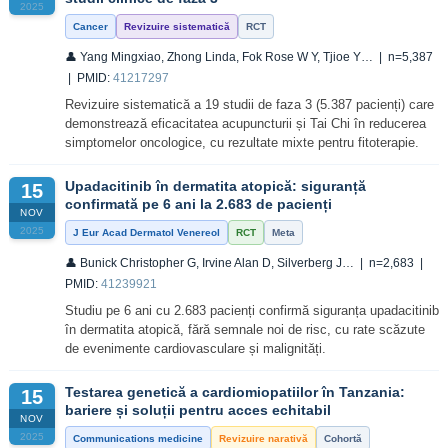
2025
Cancer
Revizuire sistematică
RCT
👤 Yang Mingxiao, Zhong Linda, Fok Rose W Y, Tjioe Y… | n=5,387
| PMID:
41217297
Revizuire sistematică a 19 studii de faza 3 (5.387 pacienți) care
demonstrează eficacitatea acupuncturii și Tai Chi în reducerea
simptomelor oncologice, cu rezultate mixte pentru fitoterapie.
Upadacitinib în dermatita atopică: siguranță
15
confirmată pe 6 ani la 2.683 de pacienți
NOV
2025
J Eur Acad Dermatol Venereol
RCT
Meta
👤 Bunick Christopher G, Irvine Alan D, Silverberg J… | n=2,683 |
PMID:
41239921
Studiu pe 6 ani cu 2.683 pacienți confirmă siguranța upadacitinib
în dermatita atopică, fără semnale noi de risc, cu rate scăzute
de evenimente cardiovasculare și malignități.
Testarea genetică a cardiomiopatiilor în Tanzania:
15
bariere și soluții pentru acces echitabil
NOV
2025
Communications medicine
Revizuire narativă
Cohortă