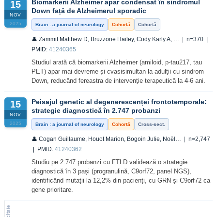
Biomarkerii Alzheimer apar condensat în sindromul
15
Down față de Alzheimerul sporadic
NOV
2025
Brain : a journal of neurology
Cohortă
Cohortă
👤 Zammit Matthew D, Bruzzone Hailey, Cody Karly A, … | n=370 |
PMID:
41240365
Studiul arată că biomarkerii Alzheimer (amiloid, p-tau217, tau
PET) apar mai devreme și cvasisimultan la adulții cu sindrom
Down, reducând fereastra de intervenție terapeutică la 4-6 ani.
Peisajul genetic al degenerescenței frontotemporale:
15
strategie diagnostică în 2.747 probanzi
NOV
2025
Brain : a journal of neurology
Cohortă
Cross-sect.
👤 Cogan Guillaume, Houot Marion, Bogoin Julie, Noël… | n=2,747
| PMID:
41240362
Studiu pe 2.747 probanzi cu FTLD validează o strategie
diagnostică în 3 pași (progranulină, C9orf72, panel NGS),
identificând mutații la 12,2% din pacienți, cu GRN și C9orf72 ca
gene prioritare.