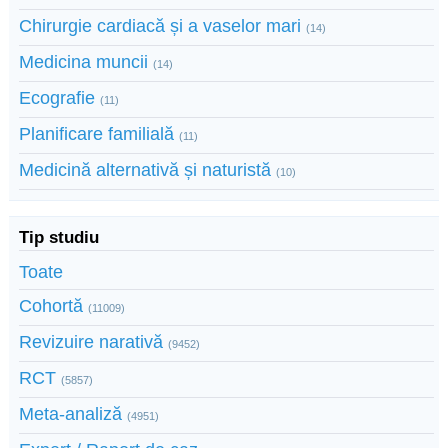
Chirurgie cardiacă și a vaselor mari
(14)
Medicina muncii
(14)
Ecografie
(11)
Planificare familială
(11)
Medicină alternativă și naturistă
(10)
Tip studiu
Toate
Cohortă
(11009)
Revizuire narativă
(9452)
RCT
(5857)
Meta-analiză
(4951)