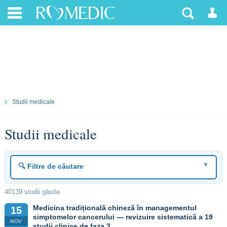
Studii medicale
Studii medicale
▼
🔍 Filtre de căutare
40139 studii găsite
Medicina tradițională chineză în managementul
15
simptomelor cancerului — revizuire sistematică a 19
NOV
studii clinice de faza 3